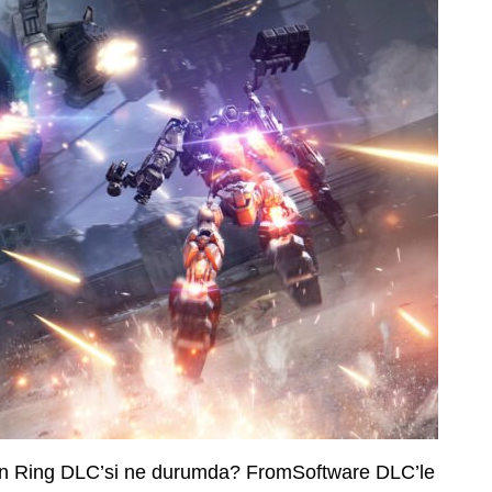
den Ring DLC’si ne durumda? FromSoftware DLC’le