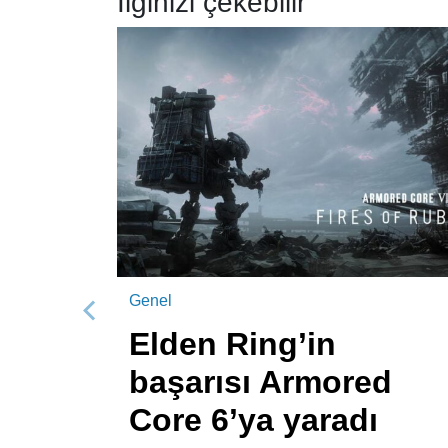
İlginizi çekebilir
Genel
Önceki
Elden Ring’in
başarısı Armored
Core 6’ya yaradı