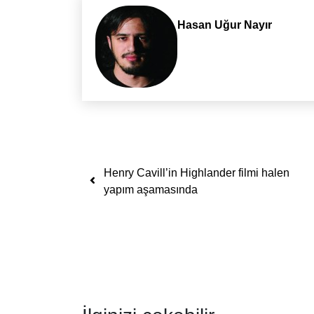
Hasan Uğur Nayır
Yazı dolaşımı
Henry Cavill’in Highlander filmi halen
yapım aşamasında