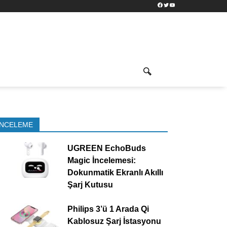
Facebook
Twitter
YouTube
İNCELEME
UGREEN EchoBuds
Magic İncelemesi:
Dokunmatik Ekranlı Akıllı
Şarj Kutusu
Philips 3’ü 1 Arada Qi
Kablosuz Şarj İstasyonu