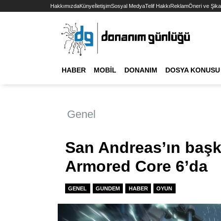
Hakkımızda
Künye
İletişim
Sosyal Medya
Telif Hakkı
Reklam
Öneri ve Şika
HABER
MOBIL
DONANIM
DOSYA KONUSU
Genel
San Andreas’ın başka
Armored Core 6’da
GENEL
GUNDEM
HABER
OYUN