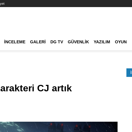
yet
Ana dolaşım
İNCELEME
GALERI
DG TV
GÜVENLIK
YAZILIM
OYUN
Etkinlik Ara
rakteri CJ artık