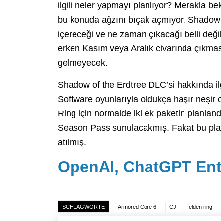
ilgili neler yapmayı planlıyor? Merakla 
bu konuda ağzını bıçak açmıyor. Shadow o
içereceği ve ne zaman çıkacağı belli değil
erken Kasım veya Aralık civarında çıkmas
gelmeyecek.
Shadow of the Erdtree DLC’si hakkında i
Software oyunlarıyla oldukça haşır neşir o
Ring için normalde iki ek paketin planland
Season Pass sunulacakmış. Fakat bu plan 
atılmış.
OpenAI, ChatGPT Ente
SCHLAGWORTE
Armored Core 6
CJ
elden ring