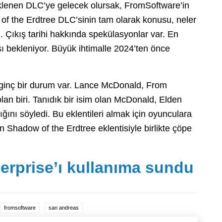
beklenen DLC’ye gelecek olursak, FromSoftware’in
f the Erdtree DLC’sinin tam olarak konusu, neler
. Çıkış tarihi hakkında spekülasyonlar var. En
ı bekleniyor. Büyük ihtimalle 2024’ten önce
lginç bir durum var. Lance McDonald, From
lan biri. Tanıdık bir isim olan McDonald, Elden
ığını söyledi. Bu eklentileri almak için oyunculara
Shadow of the Erdtree eklentisiyle birlikte çöpe
rprise’ı kullanıma sundu
fromsoftware
san andreas