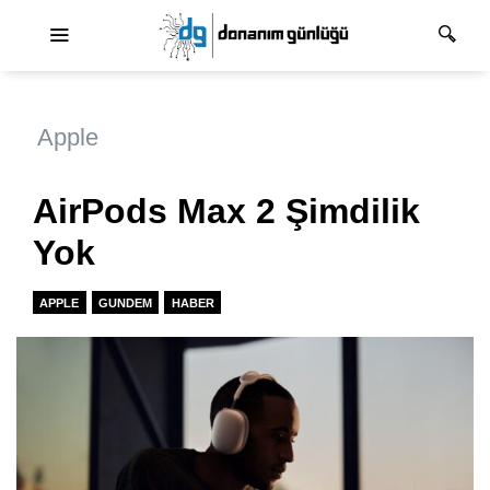
Ana dolaşım
Apple
AirPods Max 2 Şimdilik
Yok
APPLE
GUNDEM
HABER