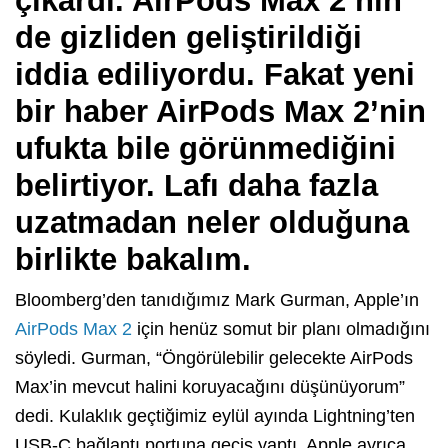
çıkardı. AirPods Max 2’nin
de gizliden geliştirildiği
iddia ediliyordu. Fakat yeni
bir haber AirPods Max 2’nin
ufukta bile görünmediğini
belirtiyor. Lafı daha fazla
uzatmadan neler olduğuna
birlikte bakalım.
Bloomberg’den tanıdığımız Mark Gurman, Apple’ın
AirPods Max 2
için henüz somut bir planı olmadığını
söyledi. Gurman, “Öngörülebilir gelecekte AirPods
Max’in mevcut halini koruyacağını düşünüyorum”
dedi. Kulaklık geçtiğimiz eylül ayında Lightning’ten
USB-C bağlantı portuna geçiş yaptı. Apple ayrıca