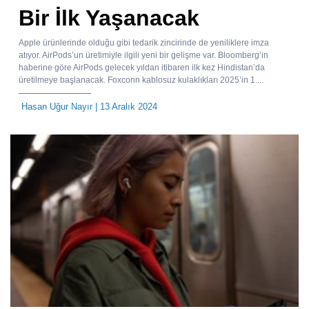
Bir İlk Yaşanacak
Apple ürünlerinde olduğu gibi tedarik zincirinde de yeniliklere imza
atıyor. AirPods’un üretimiyle ilgili yeni bir gelişme var. Bloomberg’in
haberine göre AirPods gelecek yıldan itibaren ilk kez Hindistan’da
üretilmeye başlanacak. Foxconn kablosuz kulaklıkları 2025’in 1....
Hasan Uğur Nayır
| 13 Aralık 2024