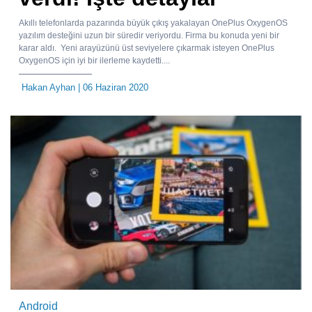
Akıllı telefonlarda pazarında büyük çıkış yakalayan OnePlus OxygenOS
yazılım desteğini uzun bir süredir veriyordu. Firma bu konuda yeni bir
karar aldı. Yeni arayüzünü üst seviyelere çıkarmak isteyen OnePlus
OxygenOS için iyi bir ilerleme kaydetti....
Hakan Ayhan
| 06 Haziran 2020
Android