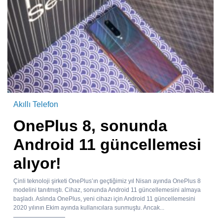
Akıllı Telefon
OnePlus 8, sonunda
Android 11 güncellemesi
alıyor!
Çinli teknoloji şirketi OnePlus’ın geçtiğimiz yıl Nisan ayında OnePlus 8
modelini tanıtmıştı. Cihaz, sonunda Android 11 güncellemesini almaya
başladı. Aslında OnePlus, yeni cihazı için Android 11 güncellemesini
2020 yılının Ekim ayında kullanıcılara sunmuştu. Ancak...