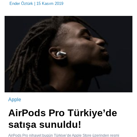
Ender Öztürk
| 15 Kasım 2019
Apple
‪AirPods Pro Türkiye’de
satışa sunuldu!‬
‪AirPods Pro nihayet bugün Türkiye’de Apple Store üzerinden resmi