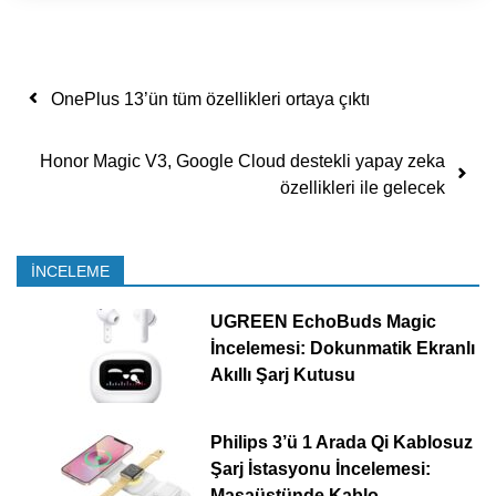
Yazı dolaşımı
OnePlus 13’ün tüm özellikleri ortaya çıktı
Honor Magic V3, Google Cloud destekli yapay zeka
özellikleri ile gelecek
İNCELEME
UGREEN EchoBuds Magic
İncelemesi: Dokunmatik Ekranlı
Akıllı Şarj Kutusu
Philips 3’ü 1 Arada Qi Kablosuz
Şarj İstasyonu İncelemesi:
Masaüstünde Kablo