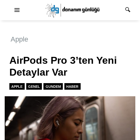
Ana dolaşım
Apple
AirPods Pro 3’ten Yeni
Detaylar Var
APPLE
GENEL
GUNDEM
HABER