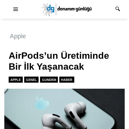
Ana dolaşım
Apple
AirPods’un Üretiminde
Bir İlk Yaşanacak
APPLE
GENEL
GUNDEM
HABER