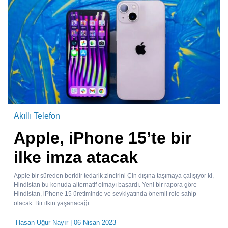
Akıllı Telefon
Apple, iPhone 15’te bir
ilke imza atacak
Apple bir süreden beridir tedarik zincirini Çin dışına taşımaya çalışıyor ki,
Hindistan bu konuda alternatif olmayı başardı. Yeni bir rapora göre
Hindistan, iPhone 15 üretiminde ve sevkiyatında önemli role sahip
olacak. Bir ilkin yaşanacağı...
Hasan Uğur Nayır
| 06 Nisan 2023