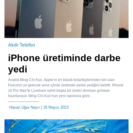
Akıllı Telefon
iPhone üretiminde darbe
yedi
Analist Ming-Chi Kuo, Apple’ın en büyük tedarikçilerinden biri olan
Foxconn’un gelecek sene içinde üretimde darbe yediğini belirtti. iPhone
16 Pro Max’te Luxshare isimli başka bir üretici devreye girmeye
hazırlanıyor. Ming-Chi Kuo’nun yeni raporuna göre...
Hasan Uğur Nayır
| 18 Mayıs 2023