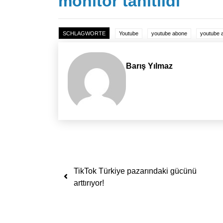
monitör tanıtıldı
SCHLAGWORTE
Youtube
youtube abone
youtube 
Barış Yılmaz
Yazı dolaşımı
TikTok Türkiye pazarındaki gücünü
arttırıyor!