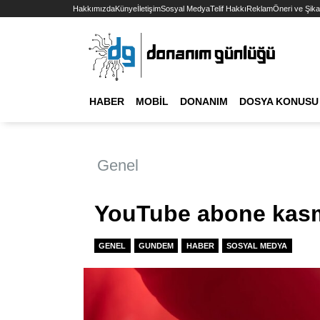
Hakkımızda
Künye
İletişim
Sosyal Medya
Telif Hakkı
Reklam
Öneri ve Şika
HABER
MOBIL
DONANIM
DOSYA KONUSU
Genel
YouTube abone kasm
GENEL
GUNDEM
HABER
SOSYAL MEDYA