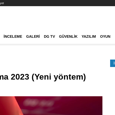
yet
Ana dolaşım
İNCELEME
GALERI
DG TV
GÜVENLIK
YAZILIM
OYUN
Etkinlik Ara
a 2023 (Yeni yöntem)