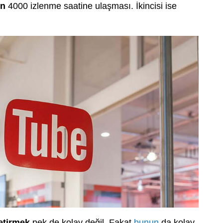
ın
4000 izlenme saatine ulaşması. İkincisi ise
etirmek
pek de kolay değil. Fakat
bunun
da kolay