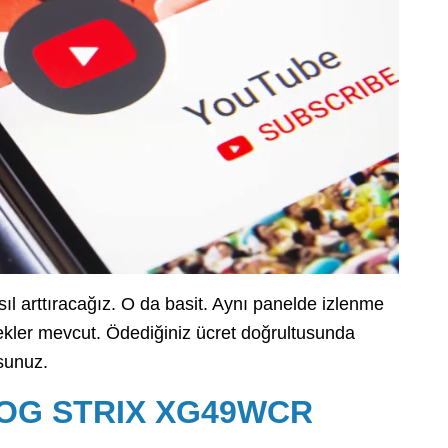
l arttıracağız. O da basit. Aynı panelde izlenme
ekler mevcut. Ödediğiniz ücret doğrultusunda
rsunuz.
 ROG STRIX XG49WCR