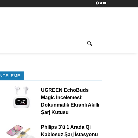
Facebook
Twitter
YouTube
İNCELEME
UGREEN EchoBuds
Magic İncelemesi:
Dokunmatik Ekranlı Akıllı
Şarj Kutusu
Philips 3’ü 1 Arada Qi
Kablosuz Şarj İstasyonu