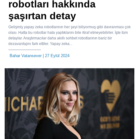
robotları hakkında
şaşırtan detay
Gelişmiş yapay zeka robotlarının her şeyi biliyormuş gibi davranması çok
olası. Hatta bu robotlar hata yaptıklarını bile itiraf etmeyebilirler. İşte tüm
detaylar. Araştırmacılar daha akıllı sohbet robotlarının bariz bir
dezavantajını fark ettiler. Yapay zeka...
Bahar Vatansever
| 27 Eylül 2024