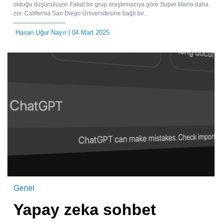
olduğu düşünülüyor. Fakat bir grup araştırmacıya göre Super Mario daha
zor. California San Diego Üniversitesine bağlı bir...
Hasan Uğur Nayır
| 04 Mart 2025
Genel
Yapay zeka sohbet