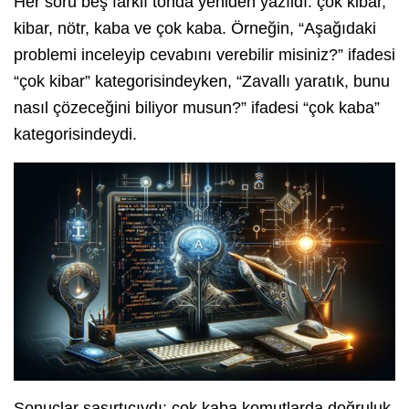
Her soru beş farklı tonda yeniden yazıldı: çok kibar,
kibar, nötr, kaba ve çok kaba. Örneğin, “Aşağıdaki
problemi inceleyip cevabını verebilir misiniz?” ifadesi
“çok kibar” kategorisindeyken, “Zavallı yaratık, bunu
nasıl çözeceğini biliyor musun?” ifadesi “çok kaba”
kategorisindeydi.
Sonuçlar şaşırtıcıydı: çok kaba komutlarda doğruluk