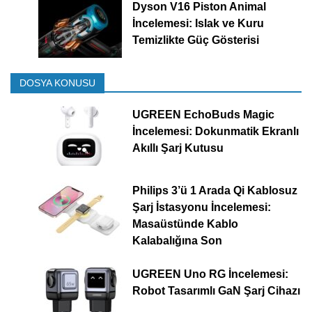
Dyson V16 Piston Animal
İncelemesi: Islak ve Kuru
Temizlikte Güç Gösterisi
DOSYA KONUSU
UGREEN EchoBuds Magic
İncelemesi: Dokunmatik Ekranlı
Akıllı Şarj Kutusu
Philips 3’ü 1 Arada Qi Kablosuz
Şarj İstasyonu İncelemesi:
Masaüstünde Kablo
Kalabalığına Son
UGREEN Uno RG İncelemesi:
Robot Tasarımlı GaN Şarj Cihazı