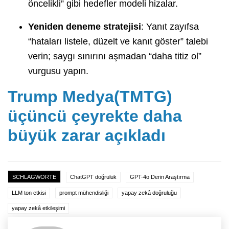
öncelikli” gibi hedefler modeli hizalar.
Yeniden deneme stratejisi
: Yanıt zayıfsa
“hataları listele, düzelt ve kanıt göster” talebi
verin; saygı sınırını aşmadan “daha titiz ol”
vurgusu yapın.
Trump Medya(TMTG)
üçüncü çeyrekte daha
büyük zarar açıkladı
SCHLAGWORTE
ChatGPT doğruluk
GPT-4o Derin Araştırma
LLM ton etkisi
prompt mühendisliği
yapay zekâ doğruluğu
yapay zekâ etkileşimi