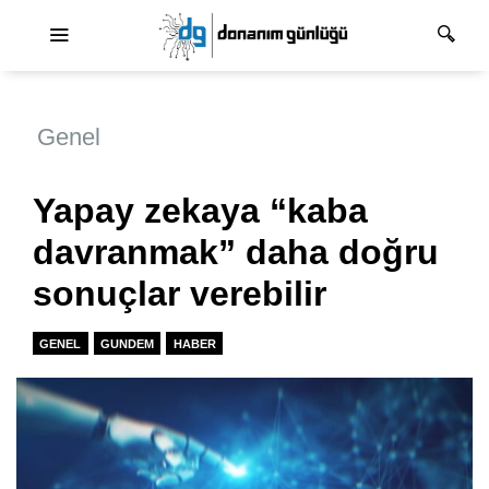
Ana dolaşım
Genel
Yapay zekaya “kaba
davranmak” daha doğru
sonuçlar verebilir
GENEL
GUNDEM
HABER