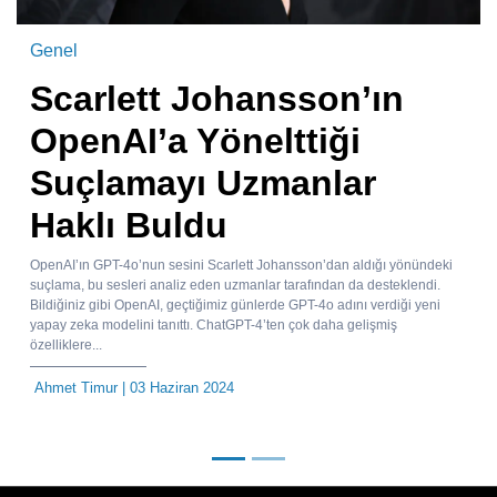
Genel
Scarlett Johansson’ın
OpenAI’a Yönelttiği
Suçlamayı Uzmanlar
Haklı Buldu
OpenAI’ın GPT-4o’nun sesini Scarlett Johansson’dan aldığı yönündeki
suçlama, bu sesleri analiz eden uzmanlar tarafından da desteklendi.
Bildiğiniz gibi OpenAI, geçtiğimiz günlerde GPT-4o adını verdiği yeni
yapay zeka modelini tanıttı. ChatGPT-4’ten çok daha gelişmiş
özelliklere...
Ahmet Timur
| 03 Haziran 2024