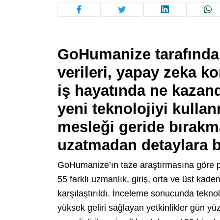
GoHumanize tarafında
verileri, yapay zeka ko
iş hayatında ne kazan
yeni teknolojiyi kullan
mesleği geride bırakma
uzatmadan detaylara 
GoHumanize’ın taze araştırmasına göre p
55 farklı uzmanlık, giriş, orta ve üst kad
karşılaştırıldı. İnceleme sonucunda tekn
yüksek geliri sağlayan yetkinlikler gün yü