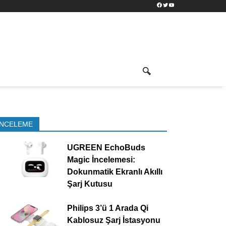
Facebook
Twitter
YouTube
İNCELEME
UGREEN EchoBuds
Magic İncelemesi:
Dokunmatik Ekranlı Akıllı
Şarj Kutusu
Philips 3’ü 1 Arada Qi
Kablosuz Şarj İstasyonu