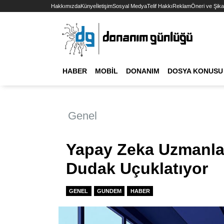
Hakkımızda
Künye
İletişim
Sosyal Medya
Telif Hakkı
Reklam
Öneri ve Şika
HABER
MOBIL
DONANIM
DOSYA KONUSU
Genel
Yapay Zeka Uzmanları
Dudak Uçuklatıyor
GENEL
GUNDEM
HABER