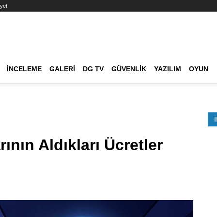
yet
Ana dolaşım
İNCELEME
GALERI
DG TV
GÜVENLIK
YAZILIM
OYUN
Etkinlik Ara
nın Aldıkları Ücretler