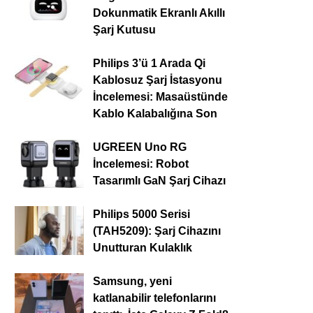
Dokunmatik Ekranlı Akıllı
Şarj Kutusu
Philips 3’ü 1 Arada Qi
Kablosuz Şarj İstasyonu
İncelemesi: Masaüstünde
Kablo Kalabalığına Son
UGREEN Uno RG
İncelemesi: Robot
Tasarımlı GaN Şarj Cihazı
Philips 5000 Serisi
(TAH5209): Şarj Cihazını
Unutturan Kulaklık
Samsung, yeni
katlanabilir telefonlarını