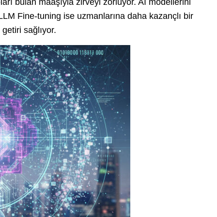
oları bulan maaşıyla zirveyi zorluyor. AI modellerini
an LLM Fine-tuning ise uzmanlarına daha kazançlı bir
getiri sağlıyor.