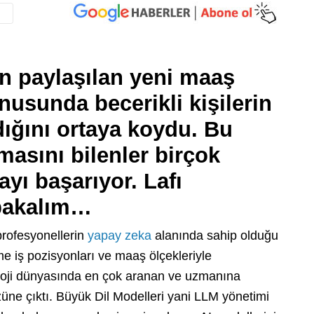
n paylaşılan yeni maaş
nusunda becerikli kişilerin
dığını ortaya koydu. Bu
masını bilenler birçok
yı başarıyor. Lafı
bakalım…
rofesyonellerin
yapay zeka
alanında sahip olduğu
eme iş pozisyonları ve maaş ölçekleriyle
oloji dünyasında en çok aranan ve uzmanına
züne çıktı. Büyük Dil Modelleri yani LLM yönetimi