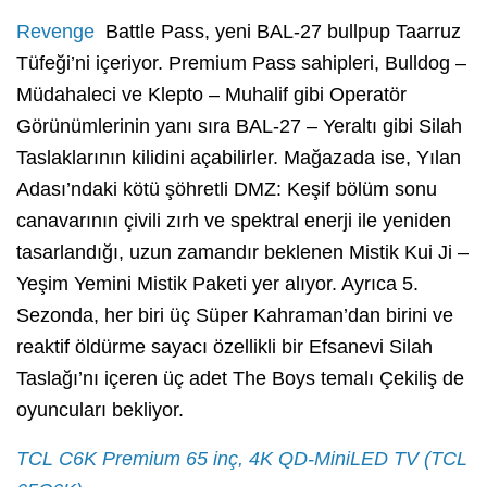
Revenge
Battle Pass, yeni BAL-27 bullpup Taarruz
Tüfeği’ni içeriyor. Premium Pass sahipleri, Bulldog –
Müdahaleci ve Klepto – Muhalif gibi Operatör
Görünümlerinin yanı sıra BAL-27 – Yeraltı gibi Silah
Taslaklarının kilidini açabilirler. Mağazada ise, Yılan
Adası’ndaki kötü şöhretli DMZ: Keşif bölüm sonu
canavarının çivili zırh ve spektral enerji ile yeniden
tasarlandığı, uzun zamandır beklenen Mistik Kui Ji –
Yeşim Yemini Mistik Paketi yer alıyor. Ayrıca 5.
Sezonda, her biri üç Süper Kahraman’dan birini ve
reaktif öldürme sayacı özellikli bir Efsanevi Silah
Taslağı’nı içeren üç adet The Boys temalı Çekiliş de
oyuncuları bekliyor.
TCL C6K Premium 65 inç, 4K QD-MiniLED TV (TCL