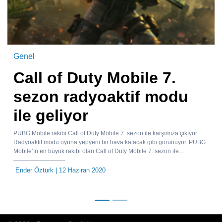
Genel
Call of Duty Mobile 7.
sezon radyoaktif modu
ile geliyor
PUBG Mobile rakibi Call of Duty Mobile 7. sezon ile karşımıza çıkıyor.
Radyoaktif modu oyuna yepyeni bir hava katacak gibi görünüyor. PUBG
Mobile’ın en büyük rakibi olan Call of Duty Mobile 7. sezon ile...
Ender Öztürk
| 12 Haziran 2020