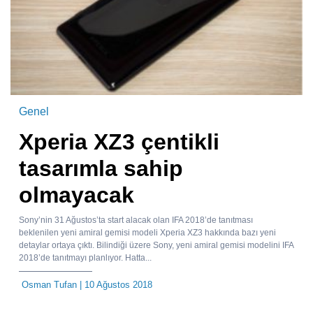
Genel
Xperia XZ3 çentikli
tasarımla sahip
olmayacak
Sony’nin 31 Ağustos’ta start alacak olan IFA 2018’de tanıtması
beklenilen yeni amiral gemisi modeli Xperia XZ3 hakkında bazı yeni
detaylar ortaya çıktı. Bilindiği üzere Sony, yeni amiral gemisi modelini IFA
2018’de tanıtmayı planlıyor. Hatta...
Osman Tufan
| 10 Ağustos 2018