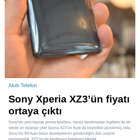
Akıllı Telefon
Sony Xperia XZ3’ün fiyatı
ortaya çıktı
Sony’nin yeni bayrak gemisi telefonu, henüz tanıtılmadan İngiltere’de bir
sitede ön siparişe çıktı! Xperia XZ3’ün fiyatı da böylelikle gözükmüş oldu.
Sony’nin IFA fuarı basın davetiyelerini gönderdiğini dün sizlerle
paylaşmıştık. XZ3’ün de tanıtılması beklenen etkinlik,...