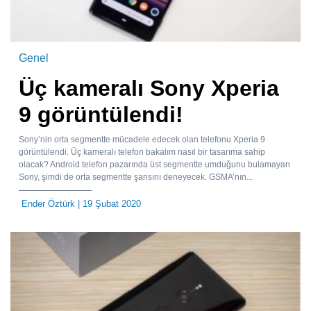
Genel
Üç kameralı Sony Xperia
9 görüntülendi!
Sony’nin orta segmentte mücadele edecek olan telefonu Xperia 9
görüntülendi. Üç kameralı telefon bakalım nasıl bir tasarıma sahip
olacak? Android telefon pazarında üst segmentte umduğunu bulamayan
Sony, şimdi de orta segmentte şansını deneyecek. GSMA’nın...
Ender Öztürk
| 19 Şubat 2020