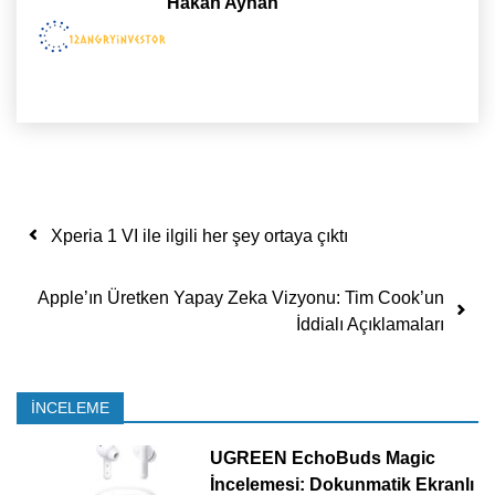
Hakan Ayhan
Yazı dolaşımı
Xperia 1 VI ile ilgili her şey ortaya çıktı
Apple’ın Üretken Yapay Zeka Vizyonu: Tim Cook’un
İddialı Açıklamaları
İNCELEME
UGREEN EchoBuds Magic
İncelemesi: Dokunmatik Ekranlı