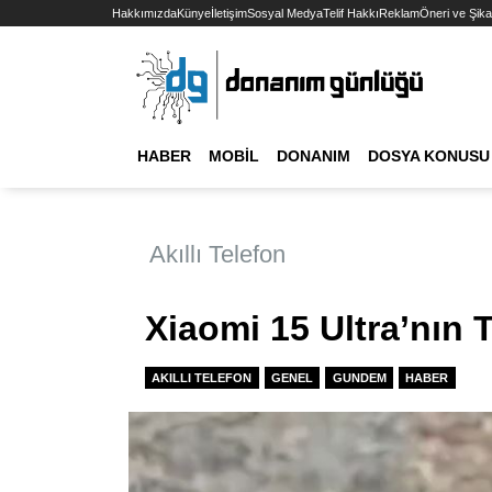
Hakkımızda
Künye
İletişim
Sosyal Medya
Telif Hakkı
Reklam
Öneri ve Şika
HABER
MOBIL
DONANIM
DOSYA KONUSU
Akıllı Telefon
Xiaomi 15 Ultra’nın T
AKILLI TELEFON
GENEL
GUNDEM
HABER