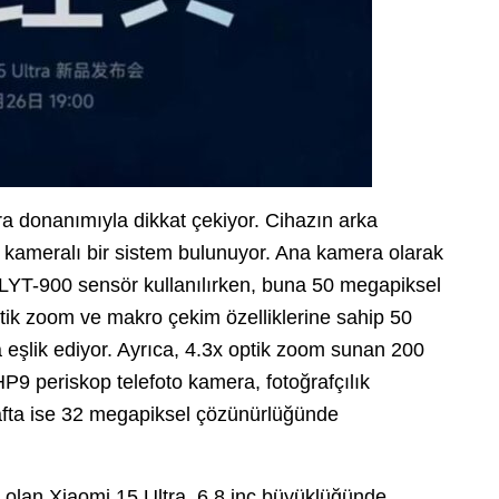
era donanımıyla dikkat çekiyor. Cihazın arka
ört kameralı bir sistem bulunuyor. Ana kamera olarak
 LYT-900 sensör kullanılırken, buna 50 megapiksel
tik zoom ve makro çekim özelliklerine sahip 50
eşlik ediyor. Ayrıca, 4.3x optik zoom sunan 200
 periskop telefoto kamera, fotoğrafçılık
rafta ise 32 megapiksel çözünürlüğünde
ip olan Xiaomi 15 Ultra, 6.8 inç büyüklüğünde