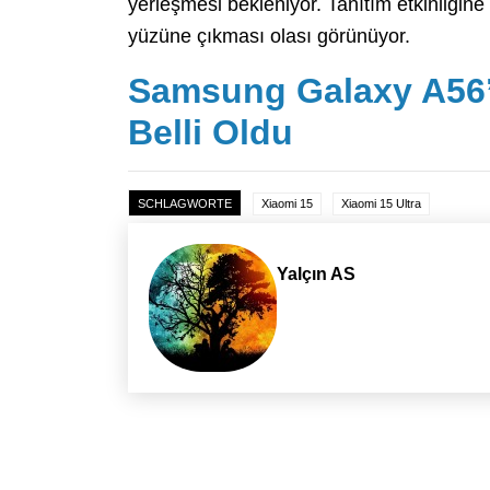
yerleşmesi bekleniyor. Tanıtım etkinliğine k
yüzüne çıkması olası görünüyor.
Samsung Galaxy A56’n
Belli Oldu
SCHLAGWORTE
Xiaomi 15
Xiaomi 15 Ultra
Yalçın AS