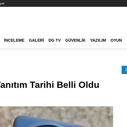
yet
Ana dolaşım
İNCELEME
GALERI
DG TV
GÜVENLIK
YAZILIM
OYUN
Etkinlik Ara
anıtım Tarihi Belli Oldu