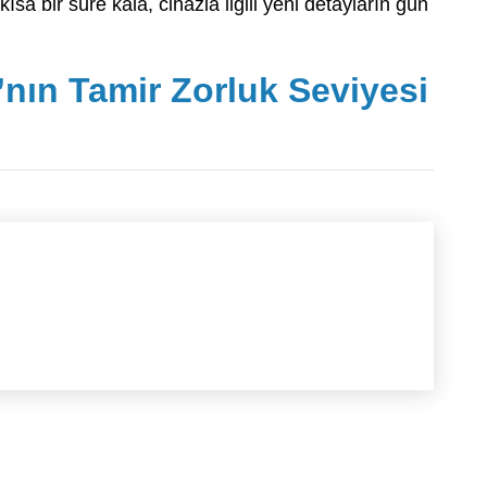
ısa bir süre kala, cihazla ilgili yeni detayların gün
ın Tamir Zorluk Seviyesi