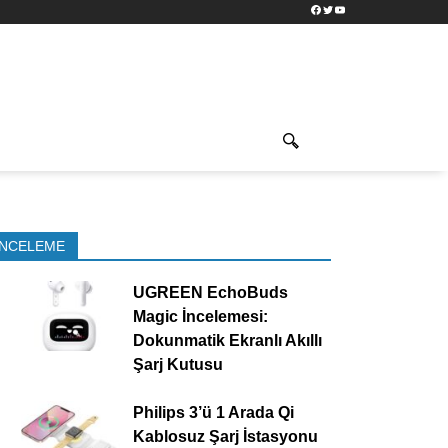
Facebook
Twitter
YouTube
İNCELEME
UGREEN EchoBuds
Magic İncelemesi:
Dokunmatik Ekranlı Akıllı
Şarj Kutusu
Philips 3’ü 1 Arada Qi
Kablosuz Şarj İstasyonu