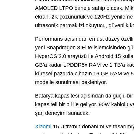
AMOLED LTPO panele sahip olacak. Mikro-dö
ekran, 2K çözünürlük ve 120Hz yenileme 
ultrasonik parmak izi okuyucu, güvenlik k
Performans açısından en üst düzey özelli
yeni Snapdragon 8 Elite işlemcisinden güc
HyperOS 2.0 arayüzü ile Android 15 kulla
GB’a kadar LPDDR5x RAM ve 1 TB’a kada
küresel pazarda cihazın 16 GB RAM ve 5
modelle sunulması bekleniyor.
Batarya kapasitesi açısından da güçlü bi
kapasiteli bir pil ile geliyor. 90W kablolu 
şarj deneyimi sunacak.
Xiaomi
15 Ultra’nın donanımı ve tasarımıyl