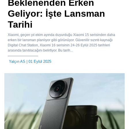
Beklenenden Erken
Geliyor: İşte Lansman
Tarihi
Xiaomi, geçen yıl ekim ayında duyurduğu Xiaomi 15 serisinden daha
erken bir lansman planlıyor gibi görünüyor. Güvenilir sızıntı kaynağı
Digital Chat Station, Xiaomi 16 serisinin 24-26 Eylül 2025 tarihleri
arasında tanıtılacağını belirtiyor. Bu tarih...
Yalçın AS
| 01 Eylül 2025