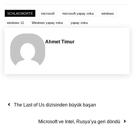
SCHLAGWORTE
microsoft
microsoft yapay zeka
windows
windows 12
Windows yapay zeka
yapay zeka
Ahmet Timur
Yazı dolaşımı
The Last of Us dizisinden büyük başarı
Microsoft ve Intel, Rusya’ya geri döndü