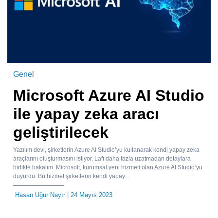
Genel
Microsoft Azure AI Studio
ile yapay zeka aracı
geliştirilecek
Yazılım devi, şirketlerin Azure AI Studio’yu kullanarak kendi yapay zeka
araçlarını oluşturmasını istiyor. Lafı daha fazla uzatmadan detaylara
birlikte bakalım. Microsoft, kurumsal yeni hizmeti olan Azure AI Studio‘yu
duyurdu. Bu hizmet şirketlerin kendi yapay...
Hasan Uğur Nayır
| 24 Mayıs 2023