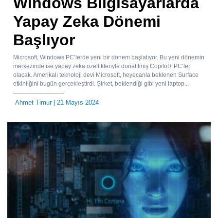
Windows Bilgisayarlarda
Yapay Zeka Dönemi
Başlıyor
Microsoft, Windows PC’lerde yeni bir dönem başlatıyor. Bu yeni dönemin
merkezinde ise yapay zeka özellikleriyle donatılmış Copilot+ PC’ler
olacak. Amerikalı teknoloji devi Microsoft, heyecanla beklenen Surface
etkinliğini bugün gerçekleştirdi. Şirket, beklendiği gibi yeni laptop...
Ahmet Timur
| 21 Mayıs 2024