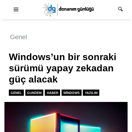
Ana dolaşım
Genel
Windows’un bir sonraki
sürümü yapay zekadan
güç alacak
GENEL
GUNDEM
HABER
WINDOWS
YAZILIM