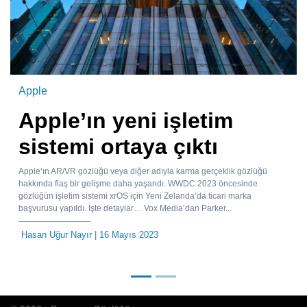
Apple
Apple’ın yeni işletim
sistemi ortaya çıktı
Apple’ın AR/VR gözlüğü veya diğer adıyla karma gerçeklik gözlüğü
hakkında flaş bir gelişme daha yaşandı. WWDC 2023 öncesinde
gözlüğün işletim sistemi xrOS için Yeni Zelanda’da ticari marka
başvurusu yapıldı. İşte detaylar… Vox Media’dan Parker...
Hasan Uğur Nayır
| 16 Mayıs 2023