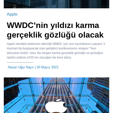
Apple
WWDC’nin yıldızı karma
gerçeklik gözlüğü olacak
Apple merakla beklenen etkinliği WWDC için son hazırlıklarını yapıyor. 5
Haziran’da başlayacak olan geliştirici konferansının sloganı “Yeni
dünyaları kodla” oldu. Bu slogan karma gerçeklik gözlüğü ve gözlüğün
işletim sistemi xrOS’nin olacağını bir kere daha...
Hasan Uğur Nayır
| 30 Mayıs 2023