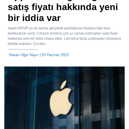
satış fiyatı hakkında yeni
bir iddia var
Apple AR/VR ya da karma gerçeklik gözlüğünün fiyatıyla ilgili bazı
dedikodular vardı. Cihazın tanıtıma çok az zaman kalmışken satış fiyatı
hakkında yeni bir iddia ortaya atıldı. Lafı daha fazla uzatmadan detaylara
birlikte bakalım. Çin’den...
Hasan Uğur Nayır
| 03 Haziran 2023