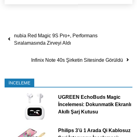
Yazı dolaşımı
nubia Red Magic 9S Pro+, Performans
Sıralamasında Zirveyi Aldı
Infinix Note 40s Şirketin Sitesinde Görüldü
İNCELEME
UGREEN EchoBuds Magic
İncelemesi: Dokunmatik Ekranlı
Akıllı Şarj Kutusu
Philips 3’ü 1 Arada Qi Kablosuz