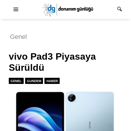
Ana dolaşım
Genel
vivo Pad3 Piyasaya
Sürüldü
GENEL
GUNDEM
HABER