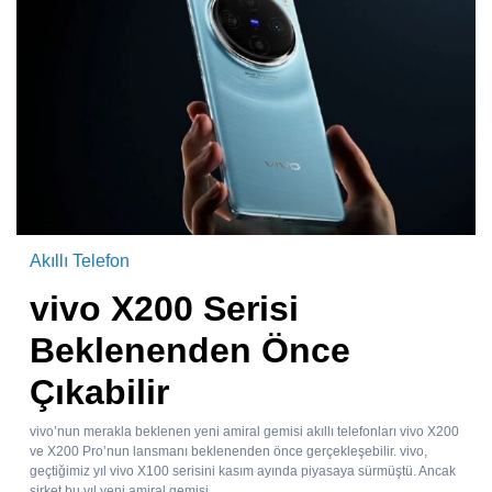
Akıllı Telefon
vivo X200 Serisi
Beklenenden Önce
Çıkabilir
vivo’nun merakla beklenen yeni amiral gemisi akıllı telefonları vivo X200
ve X200 Pro’nun lansmanı beklenenden önce gerçekleşebilir. vivo,
geçtiğimiz yıl vivo X100 serisini kasım ayında piyasaya sürmüştü. Ancak
şirket bu yıl yeni amiral gemisi...