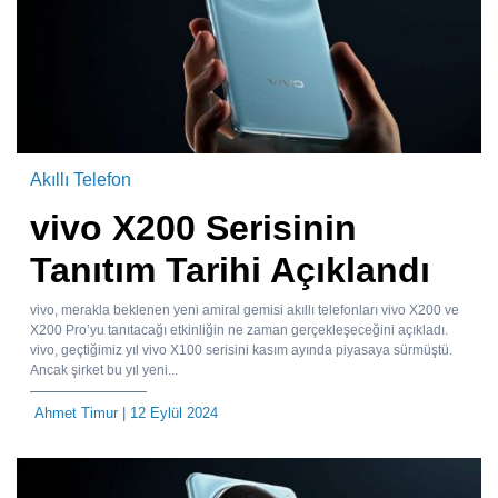
Akıllı Telefon
vivo X200 Serisinin
Tanıtım Tarihi Açıklandı
vivo, merakla beklenen yeni amiral gemisi akıllı telefonları vivo X200 ve
X200 Pro’yu tanıtacağı etkinliğin ne zaman gerçekleşeceğini açıkladı.
vivo, geçtiğimiz yıl vivo X100 serisini kasım ayında piyasaya sürmüştü.
Ancak şirket bu yıl yeni...
Ahmet Timur
| 12 Eylül 2024