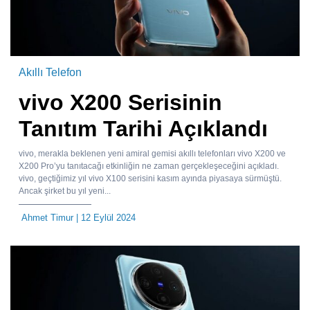
Akıllı Telefon
vivo X200 Serisinin
Tanıtım Tarihi Açıklandı
vivo, merakla beklenen yeni amiral gemisi akıllı telefonları vivo X200 ve
X200 Pro’yu tanıtacağı etkinliğin ne zaman gerçekleşeceğini açıkladı.
vivo, geçtiğimiz yıl vivo X100 serisini kasım ayında piyasaya sürmüştü.
Ancak şirket bu yıl yeni...
Ahmet Timur
| 12 Eylül 2024