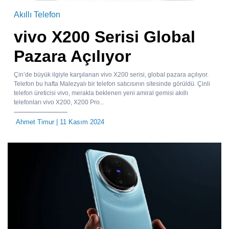
Akıllı Telefon
vivo X200 Serisi Global
Pazara Açılıyor
Çin’de büyük ilgiyle karşılanan vivo X200 serisi, global pazara açılıyor.
Telefon bu hafta Malezyalı bir telefon satıcısının sitesinde görüldü. Çinli
telefon üreticisi vivo, merakla beklenen yeni amiral gemisi akıllı
telefonları vivo X200, X200 Pro...
Ahmet Timur
| 11 Kasım 2024