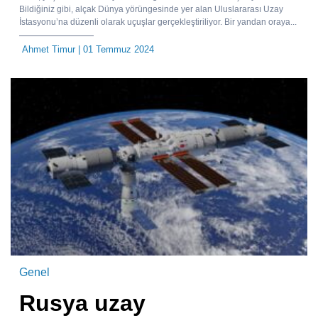
Bildiğiniz gibi, alçak Dünya yörüngesinde yer alan Uluslararası Uzay
İstasyonu’na düzenli olarak uçuşlar gerçekleştiriliyor. Bir yandan oraya...
Ahmet Timur
| 01 Temmuz 2024
Genel
Rusya uzay