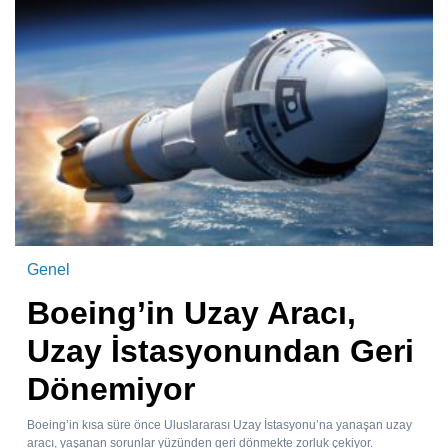
Genel
Boeing’in Uzay Aracı,
Uzay İstasyonundan Geri
Dönemiyor
Boeing’in kısa süre önce Uluslararası Uzay İstasyonu’na yanaşan uzay
aracı, yaşanan sorunlar yüzünden geri dönmekte zorluk çekiyor.