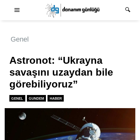
Ana dolaşım
Genel
Astronot: “Ukrayna
savaşını uzaydan bile
görebiliyoruz”
GENEL
GUNDEM
HABER