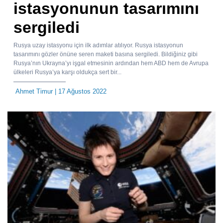
istasyonunun tasarımını
sergiledi
Rusya uzay istasyonu için ilk adımlar atılıyor. Rusya istasyonun
tasarımını gözler önüne seren maketi basına sergiledi. Bildiğiniz gibi
Rusya’nın Ukrayna’yı işgal etmesinin ardından hem ABD hem de Avrupa
ülkeleri Rusya’ya karşı oldukça sert bir...
Ahmet Timur
| 17 Ağustos 2022