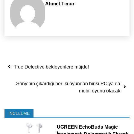
Ahmet Timur
Yazı dolaşımı
True Detective bekleyenlere müjde!
Sony’nin çıkardığı her iki oyundan birisi PC ya da
mobil oyunu olacak
İNCELEME
UGREEN EchoBuds Magic