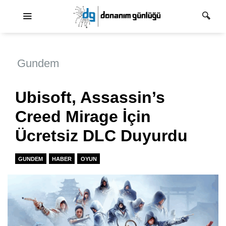
Ana dolaşım
Gundem
Ubisoft, Assassin’s
Creed Mirage İçin
Ücretsiz DLC Duyurdu
GUNDEM
HABER
OYUN