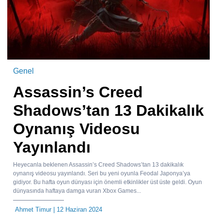
Genel
Assassin’s Creed
Shadows’tan 13 Dakikalık
Oynanış Videosu
Yayınlandı
Heyecanla beklenen Assassin’s Creed Shadows’tan 13 dakikalık
oynanış videosu yayınlandı. Seri bu yeni oyunla Feodal Japonya’ya
gidiyor. Bu hafta oyun dünyası için önemli etkinlikler üst üste geldi. Oyun
dünyasında haftaya damga vuran Xbox Games...
Ahmet Timur
| 12 Haziran 2024