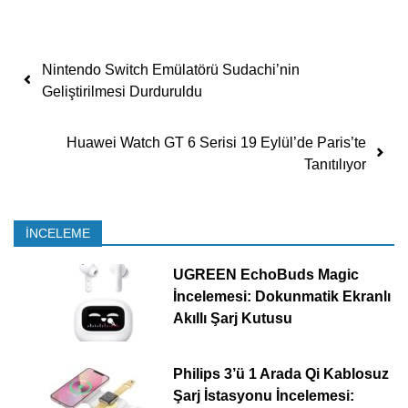
Yazı dolaşımı
Nintendo Switch Emülatörü Sudachi’nin
Geliştirilmesi Durduruldu
Huawei Watch GT 6 Serisi 19 Eylül’de Paris’te
Tanıtılıyor
İNCELEME
UGREEN EchoBuds Magic
İncelemesi: Dokunmatik Ekranlı
Akıllı Şarj Kutusu
Philips 3’ü 1 Arada Qi Kablosuz
Şarj İstasyonu İncelemesi: