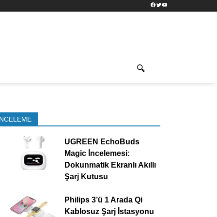
Facebook
Twitter
YouTube
İNCELEME
UGREEN EchoBuds
Magic İncelemesi:
Dokunmatik Ekranlı Akıllı
Şarj Kutusu
Philips 3’ü 1 Arada Qi
Kablosuz Şarj İstasyonu