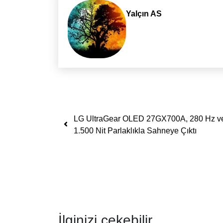
Yalçın AS
Yazı dolaşımı
LG UltraGear OLED 27GX700A, 280 Hz v
1.500 Nit Parlaklıkla Sahneye Çıktı
İlginizi çekebilir