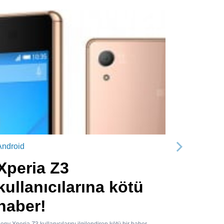
Android
Sonraki
Xperia Z3
kullanıcılarına kötü
haber!
ony Xperia Z3 kullanıcılarını ilgilendiren kötü bir haber