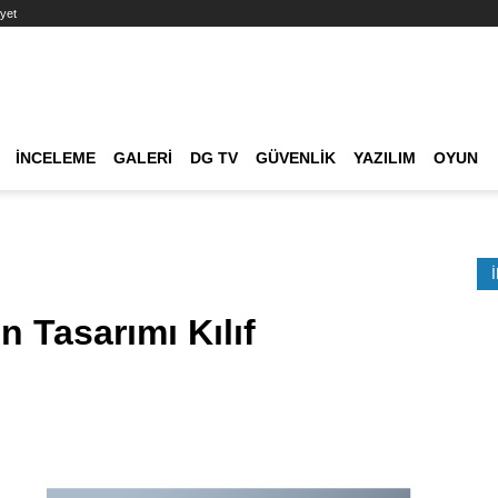
yet
Ana dolaşım
İNCELEME
GALERI
DG TV
GÜVENLIK
YAZILIM
OYUN
Etkinlik Ara
n Tasarımı Kılıf