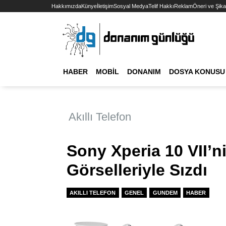
Hakkımızda
Künye
İletişim
Sosyal Medya
Telif Hakkı
Reklam
Öneri ve Şika
HABER
MOBIL
DONANIM
DOSYA KONUSU
Akıllı Telefon
Sony Xperia 10 VII’ni
Görselleriyle Sızdı
AKILLI TELEFON
GENEL
GUNDEM
HABER