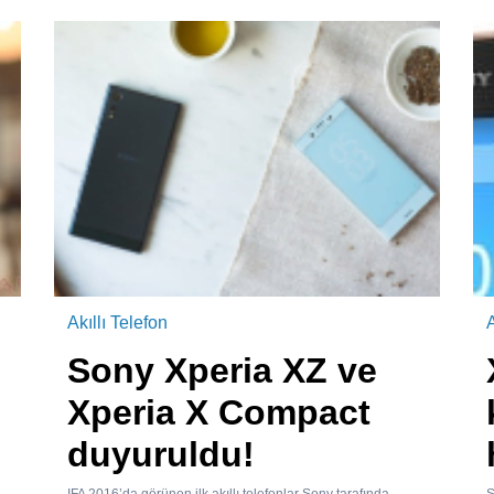
Akıllı Telefon
Sony Xperia XZ ve
Xperia X Compact
duyuruldu!
IFA 2016’da görünen ilk akıllı telefonlar Sony tarafında
S