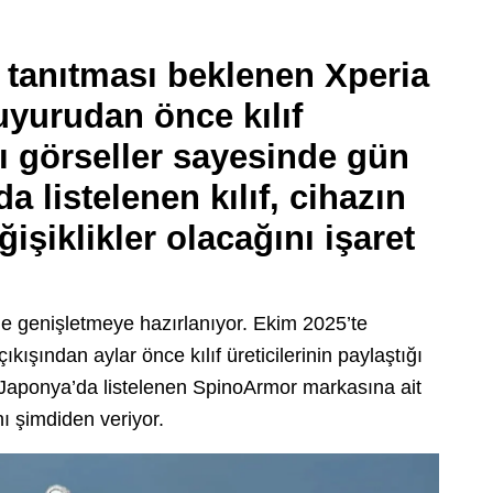
 tanıtması beklenen Xperia
uyurudan önce kılıf
ğı görseller sayesinde gün
 listelenen kılıf, cihazın
işiklikler olacağını işaret
lle genişletmeye hazırlanıyor. Ekim 2025’te
ıkışından aylar önce kılıf üreticilerinin paylaştığı
 Japonya’da listelenen SpinoArmor markasına ait
rını şimdiden veriyor.