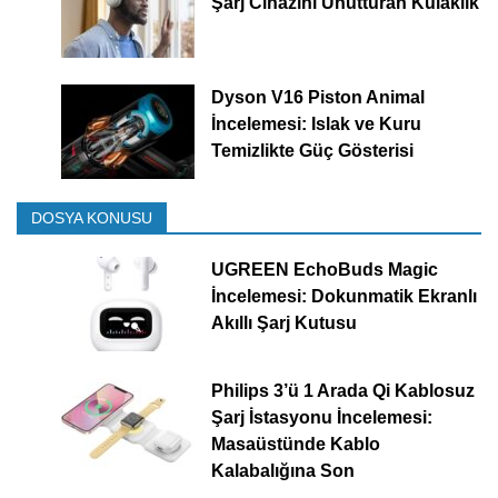
Şarj Cihazını Unutturan Kulaklık
Dyson V16 Piston Animal
İncelemesi: Islak ve Kuru
Temizlikte Güç Gösterisi
DOSYA KONUSU
UGREEN EchoBuds Magic
İncelemesi: Dokunmatik Ekranlı
Akıllı Şarj Kutusu
Philips 3’ü 1 Arada Qi Kablosuz
Şarj İstasyonu İncelemesi:
Masaüstünde Kablo
Kalabalığına Son