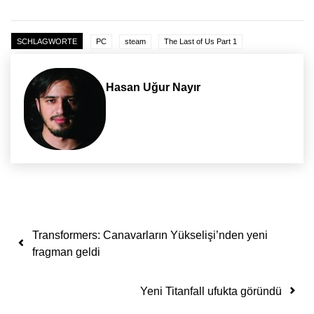
SCHLAGWORTE
PC
steam
The Last of Us Part 1
Hasan Uğur Nayır
Yazı dolaşımı
Transformers: Canavarların Yükselişi’nden yeni
fragman geldi
Yeni Titanfall ufukta göründü