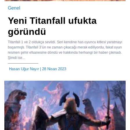
Genel
Yeni Titanfall ufukta
göründü
Titanfall 1 ve 2 oldukça sevildi. Seri kendine has oyuncu kitlesi yaratmayı
başarmıştı. Titanfall 3’ün ne zaman çıkacağı merak ediliyordu, fakat oyun
resmen şehir efsanesine döndü ve hakkında herhangi bir haber çıkmadı.
Şimdi ise...
Hasan Uğur Nayır
| 28 Nisan 2023