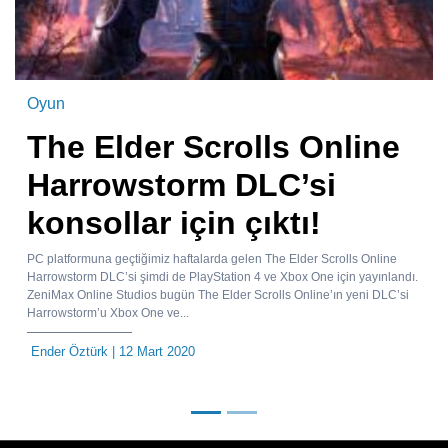
Oyun
The Elder Scrolls Online
Harrowstorm DLC’si
konsollar için çıktı!
PC platformuna geçtiğimiz haftalarda gelen The Elder Scrolls Online
Harrowstorm DLC’si şimdi de PlayStation 4 ve Xbox One için yayınlandı.
ZeniMax Online Studios bugün The Elder Scrolls Online’ın yeni DLC’si
Harrowstorm’u Xbox One ve...
Ender Öztürk
| 12 Mart 2020