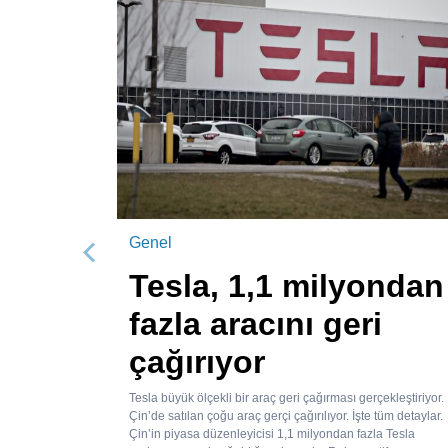
Genel
Önceki
Tesla, 1,1 milyondan
fazla aracını geri
çağırıyor
Tesla büyük ölçekli bir araç geri çağırması gerçekleştiriyor.
Çin’de satılan çoğu araç gerçi çağırılıyor. İşte tüm detaylar.
Çin’in piyasa düzenleyicisi 1,1 milyondan fazla Tesla