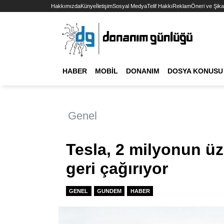
Hakkımızda
Künye
İletişim
Sosyal Medya
Telif Hakkı
Reklam
Öneri ve Şika
HABER
MOBIL
DONANIM
DOSYA KONUSU
Genel
Tesla, 2 milyonun üze
geri çağırıyor
GENEL
GUNDEM
HABER