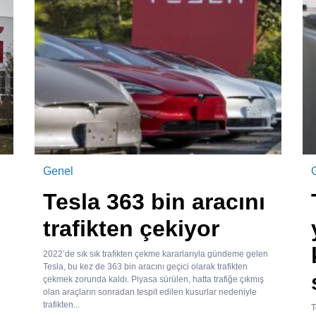
Genel
Tesla 363 bin aracını
trafikten çekiyor
2022’de sık sık trafikten çekme kararlarıyla gündeme gelen
Tesla, bu kez de 363 bin aracını geçici olarak trafikten
çekmek zorunda kaldı. Piyasa sürülen, hatta trafiğe çıkmış
olan araçların sonradan tespit edilen kusurlar nedeniyle
trafikten...
T