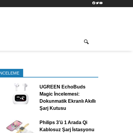
Facebook
Twitter
YouTube
İNCELEME
UGREEN EchoBuds
Magic İncelemesi:
Dokunmatik Ekranlı Akıllı
Şarj Kutusu
Philips 3’ü 1 Arada Qi
Kablosuz Şarj İstasyonu