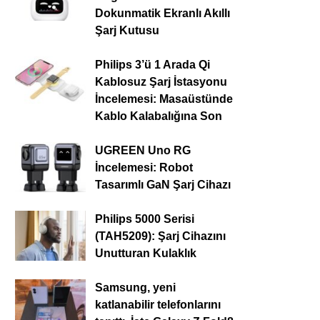
Dokunmatik Ekranlı Akıllı
Şarj Kutusu
Philips 3’ü 1 Arada Qi
Kablosuz Şarj İstasyonu
İncelemesi: Masaüstünde
Kablo Kalabalığına Son
UGREEN Uno RG
İncelemesi: Robot
Tasarımlı GaN Şarj Cihazı
Philips 5000 Serisi
(TAH5209): Şarj Cihazını
Unutturan Kulaklık
Samsung, yeni
katlanabilir telefonlarını