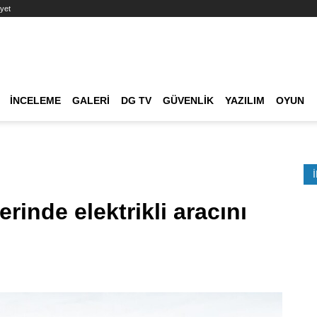
yet
Ana dolaşım
İNCELEME
GALERI
DG TV
GÜVENLIK
YAZILIM
OYUN
Etkinlik Ara
rinde elektrikli aracını