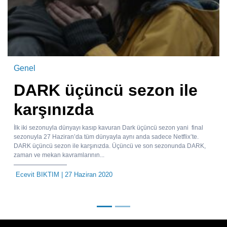
Genel
DARK üçüncü sezon ile
karşınızda
İlk iki sezonuyla dünyayı kasıp kavuran Dark üçüncü sezon yani final
sezonuyla 27 Haziran’da tüm dünyayla aynı anda sadece Netflix’te.
DARK üçüncü sezon ile karşınızda. Üçüncü ve son sezonunda DARK,
zaman ve mekan kavramlarının...
Ecevit BIKTIM
| 27 Haziran 2020