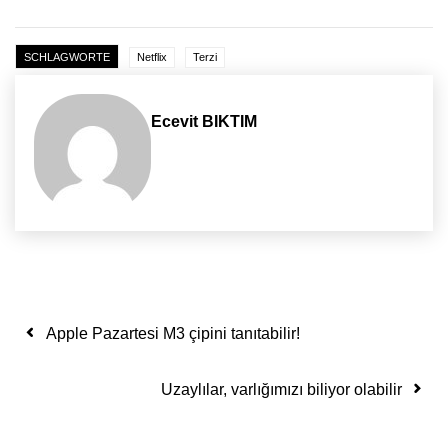
SCHLAGWORTE
Netflix
Terzi
Ecevit BIKTIM
Yazı dolaşımı
Apple Pazartesi M3 çipini tanıtabilir!
Uzaylılar, varlığımızı biliyor olabilir