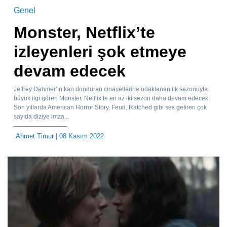
Genel
Monster, Netflix’te
izleyenleri şok etmeye
devam edecek
Jeffrey Dahmer’ın kan donduran cinayetlerine odaklanan ilk sezonuyla
büyük ilgi gören Monster, Netflix’te en az iki sezon daha devam edecek.
Son yıllarda American Horror Story, Feud, Ratched gibi ses getiren çok
sayıda diziye imza...
Ahmet Timur
| 08 Kasım 2022