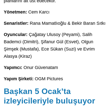
planlarını alt üst edecektir.
Yönetmen:
Cem Karcı
Senaristler:
Rana Mamatlıoğlu & Bekir Baran Sıtkı
Oyuncular:
Çağatay Ulusoy (Peyami), Salih
Bademci (Dimitri), Şifanur Gül (Esvet), Olgun
Şimşek (Mustafa), Ece Sükan (Suzi) ve Evrim
Alasya (Kiraz)
Yapımcı:
Onur Güvenatam
Yapım Şirketi:
OGM Pictures
Başkan 5 Ocak’ta
izleyicileriyle buluşuyor