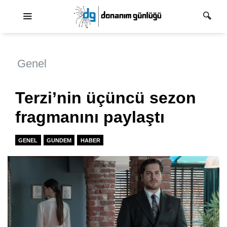
Ana dolaşım
Genel
Terzi’nin üçüncü sezon
fragmanını paylaştı
GENEL
GUNDEM
HABER