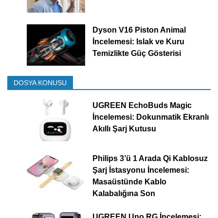
Dyson V16 Piston Animal
İncelemesi: Islak ve Kuru
Temizlikte Güç Gösterisi
DOSYA KONUSU
UGREEN EchoBuds Magic
İncelemesi: Dokunmatik Ekranlı
Akıllı Şarj Kutusu
Philips 3’ü 1 Arada Qi Kablosuz
Şarj İstasyonu İncelemesi:
Masaüstünde Kablo
Kalabalığına Son
UGREEN Uno RG İncelemesi: