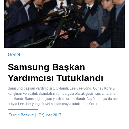
Genel
Samsung Başkan
Yardımcısı Tutuklandı
Samsung başkan yardımcısı tutuklandı. Lee Jae-yong, Güney Kore’yi
karıştıran yolsuzluk skandalının bir parçası olarak çeşitli suçlamalarla
tutuklandı. Samsung başkan yardımcısı tutuklandı. Jay Y. Lee ya da asıl
adıyla Lee Jae-yong rüşvet suçlamasıyla tutuklandı. Ocak...
Turgut Bozkurt
| 17 Şubat 2017