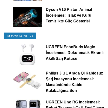
Dyson V16 Piston Animal
İncelemesi: Islak ve Kuru
Temizlikte Güç Gösterisi
DOSYA KONUSU
UGREEN EchoBuds Magic
İncelemesi: Dokunmatik Ekranlı
Akıllı Şarj Kutusu
Philips 3’ü 1 Arada Qi Kablosuz
Şarj İstasyonu İncelemesi:
Masaüstünde Kablo
Kalabalığına Son
UGREEN Uno RG İncelemesi:
Robot Tasarımlı GaN Şarj Cihazı