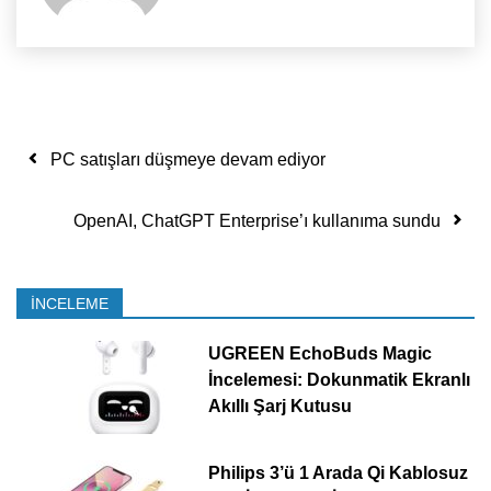
Yazı dolaşımı
PC satışları düşmeye devam ediyor
OpenAI, ChatGPT Enterprise’ı kullanıma sundu
İNCELEME
UGREEN EchoBuds Magic
İncelemesi: Dokunmatik Ekranlı
Akıllı Şarj Kutusu
Philips 3’ü 1 Arada Qi Kablosuz