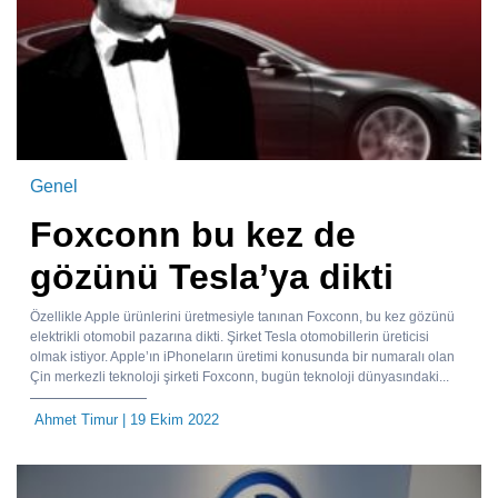
Genel
Foxconn bu kez de
gözünü Tesla’ya dikti
Özellikle Apple ürünlerini üretmesiyle tanınan Foxconn, bu kez gözünü
elektrikli otomobil pazarına dikti. Şirket Tesla otomobillerin üreticisi
olmak istiyor. Apple’ın iPhoneların üretimi konusunda bir numaralı olan
Çin merkezli teknoloji şirketi Foxconn, bugün teknoloji dünyasındaki...
Ahmet Timur
| 19 Ekim 2022