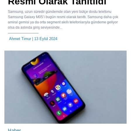
Resmi Olarak Tanıtıldı
Samsung, uzun süredir gündemde olan yeni bütçe dostu telefonu
Samsung Galaxy M05’i bugün resmi olarak tanıttı. Samsung daha çok
amiral gemisi ya da orta segment akıllı telefonlarıyla gündeme geliyor
olsa da aslında giriş seviyesinde...
Ahmet Timur
| 13 Eylül 2024
Haber