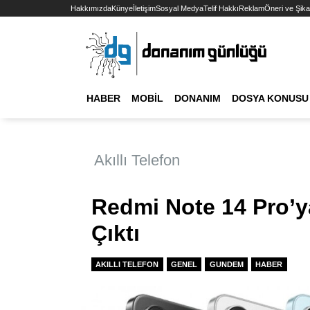
Hakkımızda
Künye
İletişim
Sosyal Medya
Telif Hakkı
Reklam
Öneri ve Şika
HABER
MOBIL
DONANIM
DOSYA KONUSU
Akıllı Telefon
Redmi Note 14 Pro’ya
Çıktı
AKILLI TELEFON
GENEL
GUNDEM
HABER