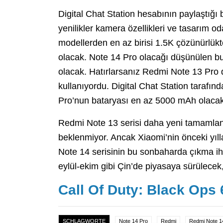
Digital Chat Station hesabının paylaştığı 
yenilikler kamera özellikleri ve tasarım oda
modellerden en az birisi 1.5K çözünürlük
olacak. Note 14 Pro olacağı düşünülen b
olacak. Hatırlarsanız Redmi Note 13 Pro
kullanıyordu. Digital Chat Station tarafın
Pro’nun bataryası en az 5000 mAh olacak
Redmi Note 13 serisi daha yeni tamamlan
beklenmiyor. Ancak Xiaomi’nin önceki yıll
Note 14 serisinin bu sonbaharda çıkma i
eylül-ekim gibi Çin’de piyasaya sürülecek,
Call Of Duty: Black Op
SCHLAGWORTE
Note 14 Pro
Redmi
Redmi Note 1