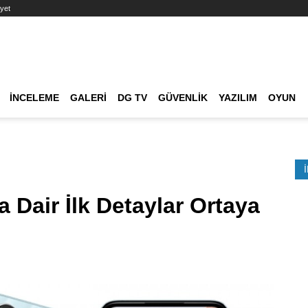
yet
Ana dolaşım
İNCELEME
GALERI
DG TV
GÜVENLIK
YAZILIM
OYUN
Etkinlik Ara
 Dair İlk Detaylar Ortaya