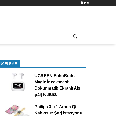
Facebook
Twitter
YouTube
İNCELEME
UGREEN EchoBuds
Magic İncelemesi:
Dokunmatik Ekranlı Akıllı
Şarj Kutusu
Philips 3’ü 1 Arada Qi
Kablosuz Şarj İstasyonu