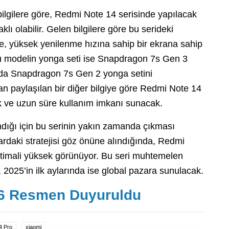
bilgilere göre, Redmi Note 14 serisinde yapılacak
klı olabilir. Gelen bilgilere göre bu serideki
te, yüksek yenilenme hızına sahip bir ekrana sahip
u modelin yonga seti ise Snapdragon 7s Gen 3
 da Snapdragon 7s Gen 2 yonga setini
dan paylaşılan bir diğer bilgiye göre Redmi Note 14
 ve uzun süre kullanım imkanı sunacak.
dığı için bu serinin yakın zamanda çıkması
ardaki stratejisi göz önüne alındığında, Redmi
htimali yüksek görünüyor. Bu seri muhtemelen
 2025’in ilk aylarında ise global pazara sunulacak.
s 6 Resmen Duyuruldu
4 Pro
xiaomi