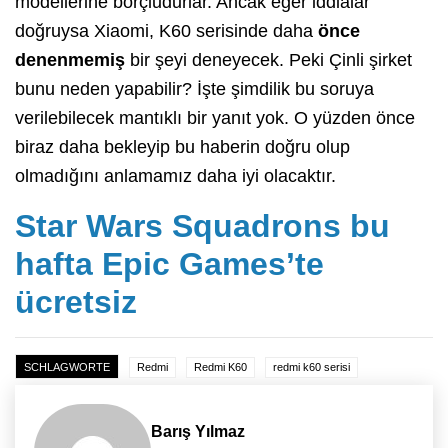
modellerine borçludurlar. Ancak eğer iddialar
doğruysa Xiaomi, K60 serisinde daha
önce
denenmemiş
bir şeyi deneyecek. Peki Çinli şirket
bunu neden yapabilir? İşte şimdilik bu soruya
verilebilecek mantıklı bir yanıt yok. O yüzden önce
biraz daha bekleyip bu haberin doğru olup
olmadığını anlamamız daha iyi olacaktır.
Star Wars Squadrons bu
hafta Epic Games’te
ücretsiz
SCHLAGWORTE
Redmi
Redmi K60
redmi k60 serisi
Barış Yılmaz