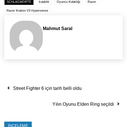
SCHLAGWORTE
kulaklık
Oyuncu Kulaklığı
Razer
Razer Kraken V3 Hypersense
Mahmut Saral
Yazı dolaşımı
Street Fighter 6 için tarih belli oldu
Yılın Oyunu Elden Ring seçildi
İNCELEME