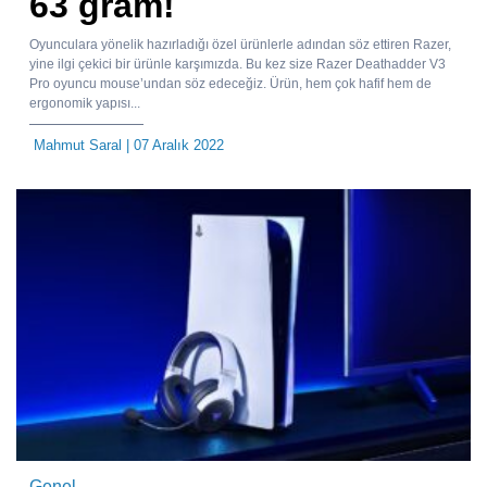
63 gram!
Oyunculara yönelik hazırladığı özel ürünlerle adından söz ettiren Razer,
yine ilgi çekici bir ürünle karşımızda. Bu kez size Razer Deathadder V3
Pro oyuncu mouse’undan söz edeceğiz. Ürün, hem çok hafif hem de
ergonomik yapısı...
Mahmut Saral
| 07 Aralık 2022
Genel