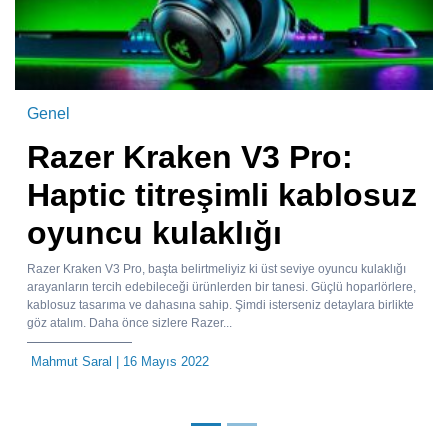
Genel
Razer Kraken V3 Pro:
Haptic titreşimli kablosuz
oyuncu kulaklığı
Razer Kraken V3 Pro, başta belirtmeliyiz ki üst seviye oyuncu kulaklığı
arayanların tercih edebileceği ürünlerden bir tanesi. Güçlü hoparlörlere,
kablosuz tasarıma ve dahasına sahip. Şimdi isterseniz detaylara birlikte
göz atalım. Daha önce sizlere Razer...
Mahmut Saral
| 16 Mayıs 2022