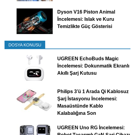
Dyson V16 Piston Animal
İncelemesi: Islak ve Kuru
Temizlikte Güç Gösterisi
DOSYA KONUSU
UGREEN EchoBuds Magic
İncelemesi: Dokunmatik Ekranlı
Akıllı Şarj Kutusu
Philips 3’ü 1 Arada Qi Kablosuz
Şarj İstasyonu İncelemesi:
Masaüstünde Kablo
Kalabalığına Son
UGREEN Uno RG İncelemesi:
Robot Tasarımlı GaN Şarj Cihazı