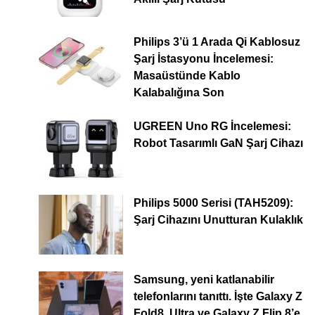
Philips 3’ü 1 Arada Qi Kablosuz
Şarj İstasyonu İncelemesi:
Masaüstünde Kablo
Kalabalığına Son
UGREEN Uno RG İncelemesi:
Robot Tasarımlı GaN Şarj Cihazı
Philips 5000 Serisi (TAH5209):
Şarj Cihazını Unutturan Kulaklık
Samsung, yeni katlanabilir
telefonlarını tanıttı. İşte Galaxy Z
Fold8, Ultra ve Galaxy Z Flip 8’e