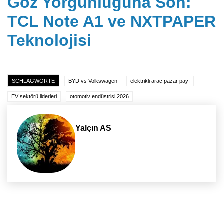
Göz Yorgunluğuna Son:
TCL Note A1 ve NXTPAPER
Teknolojisi
SCHLAGWORTE
BYD vs Volkswagen
elektrikli araç pazar payı
EV sektörü liderleri
otomotiv endüstrisi 2026
Yalçın AS