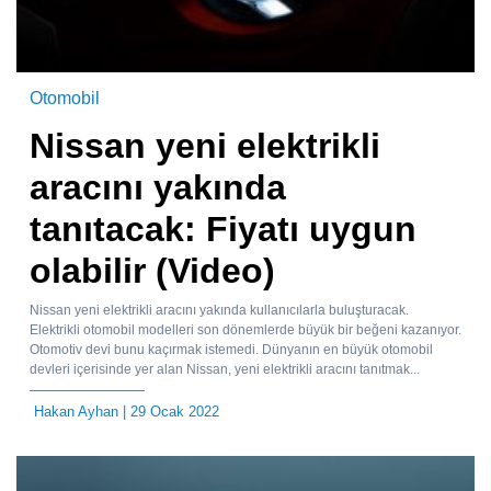
Otomobil
Nissan yeni elektrikli
aracını yakında
tanıtacak: Fiyatı uygun
olabilir (Video)
Nissan yeni elektrikli aracını yakında kullanıcılarla buluşturacak.
Elektrikli otomobil modelleri son dönemlerde büyük bir beğeni kazanıyor.
Otomotiv devi bunu kaçırmak istemedi. Dünyanın en büyük otomobil
devleri içerisinde yer alan Nissan, yeni elektrikli aracını tanıtmak...
Hakan Ayhan
| 29 Ocak 2022