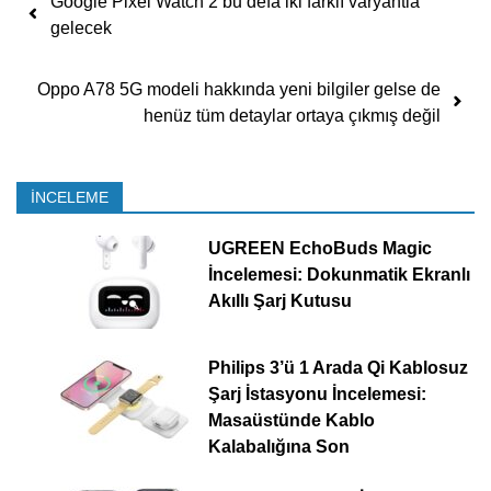
Google Pixel Watch 2 bu defa iki farklı varyantla
gelecek
Oppo A78 5G modeli hakkında yeni bilgiler gelse de
henüz tüm detaylar ortaya çıkmış değil
İNCELEME
UGREEN EchoBuds Magic
İncelemesi: Dokunmatik Ekranlı
Akıllı Şarj Kutusu
Philips 3’ü 1 Arada Qi Kablosuz
Şarj İstasyonu İncelemesi:
Masaüstünde Kablo
Kalabalığına Son