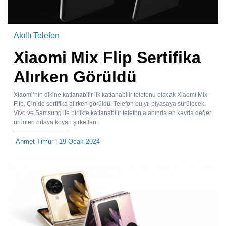
Akıllı Telefon
Xiaomi Mix Flip Sertifika
Alırken Görüldü
Xiaomi’nin dikine katlanabilir ilk katlanabilir telefonu olacak Xiaomi Mix
Flip, Çin’de sertifika alırken görüldü. Telefon bu yıl piyasaya sürülecek.
Vivo ve Samsung ile birlikte katlanabilir telefon alanında en kayda değer
ürünleri ortaya koyan şirketten...
Ahmet Timur
| 19 Ocak 2024