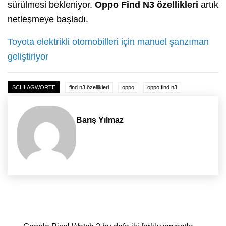
sürülmesi bekleniyor.
Oppo Find N3 özellikleri
artık
netleşmeye başladı.
Toyota elektrikli otomobilleri için manuel şanzıman
geliştiriyor
SCHLAGWORTE
find n3 özellikleri
oppo
oppo find n3
Barış Yılmaz
Yazı dolaşımı