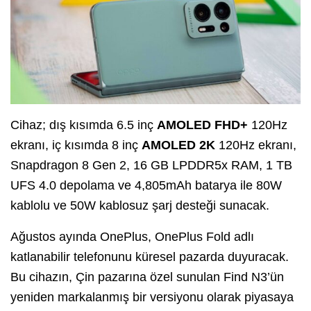
Cihaz; dış kısımda 6.5 inç
AMOLED FHD+
120Hz
ekranı, iç kısımda 8 inç
AMOLED 2K
120Hz ekranı,
Snapdragon 8 Gen 2, 16 GB LPDDR5x RAM, 1 TB
UFS 4.0 depolama ve 4,805mAh batarya ile 80W
kablolu ve 50W kablosuz şarj desteği sunacak.
Ağustos ayında OnePlus, OnePlus Fold adlı
katlanabilir telefonunu küresel pazarda duyuracak.
Bu cihazın, Çin pazarına özel sunulan Find N3’ün
yeniden markalanmış bir versiyonu olarak piyasaya