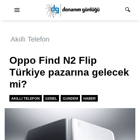
Ana dolaşım
Akıllı Telefon
Oppo Find N2 Flip
Türkiye pazarına gelecek
mi?
AKILLI TELEFON
GENEL
GUNDEM
HABER