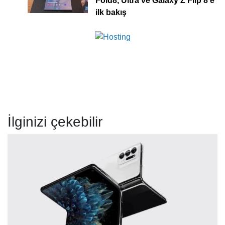
Fold8, Ultra ve Galaxy Z Flip 8’e
ilk bakış
İlginizi çekebilir