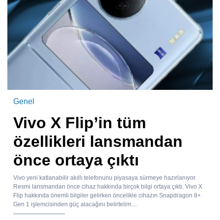
Genel
Vivo X Flip’in tüm
özellikleri lansmandan
önce ortaya çıktı
Vivo yeni katlanabilir akıllı telefonunu piyasaya sürmeye hazırlanıyor.
Resmi lansmandan önce cihaz hakkında birçok bilgi ortaya çıktı. Vivo X
Flip hakkında önemli bilgiler gelirken öncelikle cihazın Snapdragon 8+
Gen 1 işlemcisinden güç alacağını belirtelim....