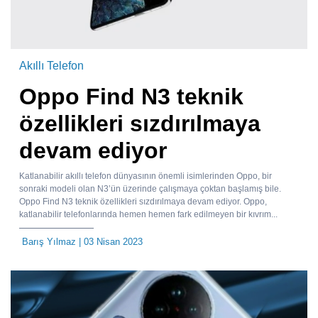
Akıllı Telefon
Oppo Find N3 teknik
özellikleri sızdırılmaya
devam ediyor
Katlanabilir akıllı telefon dünyasının önemli isimlerinden Oppo, bir
sonraki modeli olan N3’ün üzerinde çalışmaya çoktan başlamış bile.
Oppo Find N3 teknik özellikleri sızdırılmaya devam ediyor. Oppo,
katlanabilir telefonlarında hemen hemen fark edilmeyen bir kıvrım...
Barış Yılmaz
| 03 Nisan 2023