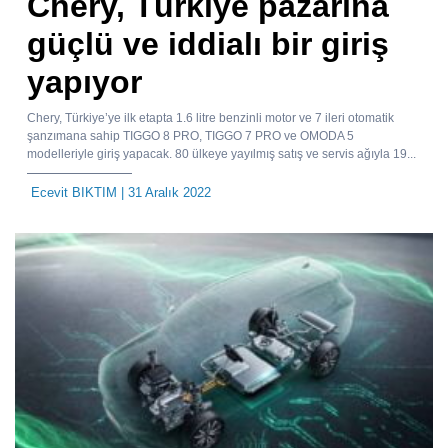
Chery, Türkiye pazarına
güçlü ve iddialı bir giriş
yapıyor
Chery, Türkiye’ye ilk etapta 1.6 litre benzinli motor ve 7 ileri otomatik
şanzımana sahip TIGGO 8 PRO, TIGGO 7 PRO ve OMODA 5
modelleriyle giriş yapacak. 80 ülkeye yayılmış satış ve servis ağıyla 19...
Ecevit BIKTIM
| 31 Aralık 2022