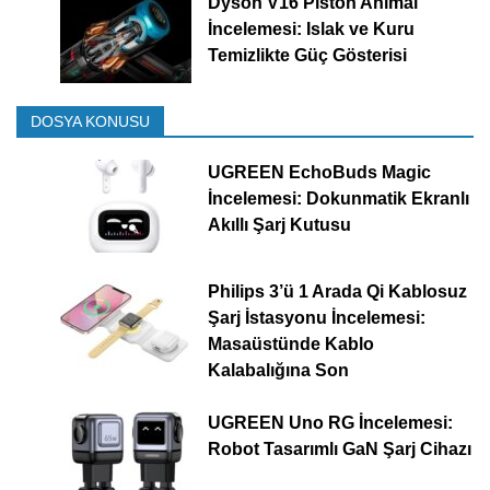
Dyson V16 Piston Animal
İncelemesi: Islak ve Kuru
Temizlikte Güç Gösterisi
DOSYA KONUSU
UGREEN EchoBuds Magic
İncelemesi: Dokunmatik Ekranlı
Akıllı Şarj Kutusu
Philips 3’ü 1 Arada Qi Kablosuz
Şarj İstasyonu İncelemesi:
Masaüstünde Kablo
Kalabalığına Son
UGREEN Uno RG İncelemesi:
Robot Tasarımlı GaN Şarj Cihazı