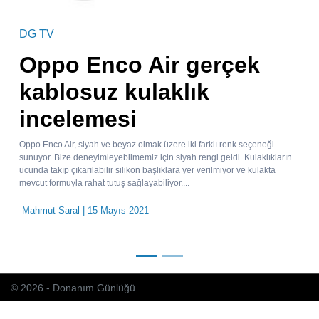
DG TV
Oppo Enco Air gerçek
kablosuz kulaklık
incelemesi
Oppo Enco Air, siyah ve beyaz olmak üzere iki farklı renk seçeneği
sunuyor. Bize deneyimleyebilmemiz için siyah rengi geldi. Kulaklıkların
ucunda takıp çıkarılabilir silikon başlıklara yer verilmiyor ve kulakta
mevcut formuyla rahat tutuş sağlayabiliyor....
Mahmut Saral
| 15 Mayıs 2021
© 2026 - Donanım Günlüğü