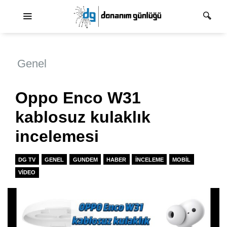
Ana dolaşım
Genel
Oppo Enco W31
kablosuz kulaklık
incelemesi
DG TV
GENEL
GUNDEM
HABER
İNCELEME
MOBIL
VIDEO