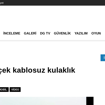
yet
Ana dolaşım
İNCELEME
GALERI
DG TV
GÜVENLIK
YAZILIM
OYUN
Etkinlik Ara
ek kablosuz kulaklık
MOBIL
VIDEO