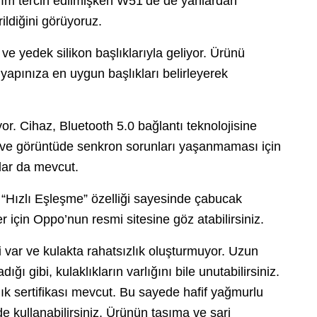
arım tercih edilmişken W51’de de yanlardan
ildiğini görüyoruz.
 yedek silikon başlıklarıyla geliyor. Ürünü
 yapınıza en uygun başlıkları belirleyerek
. Cihaz, Bluetooth 5.0 bağlantı teknolojisine
es ve görüntüde senkron sorunları yaşanmaması için
lar da mevcut.
“Hızlı Eşleşme” özelliği sayesinde çabucak
r için Oppo’nun resmi sitesine göz atabilirsiniz.
si var ve kulakta rahatsızlık oluşturmuyor. Uzun
ğı gibi, kulaklıkların varlığını bile unutabilirsiniz.
ık sertifikası mevcut. Bu sayede hafif yağmurlu
e kullanabilirsiniz. Ürünün taşıma ve şarj