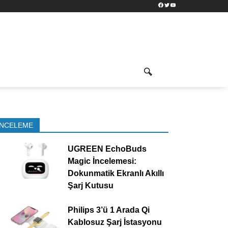
Facebook
Twitter
YouTube
İNCELEME
UGREEN EchoBuds
Magic İncelemesi:
Dokunmatik Ekranlı Akıllı
Şarj Kutusu
Philips 3’ü 1 Arada Qi
Kablosuz Şarj İstasyonu