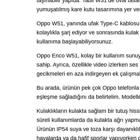
taşınabilir yapıda. Tabii W31’de oval tas
yumuşatılmış kare kutu tasarımına yer ver
Oppo W51, yanında ufak Type-C kablosu ve
kolaylıkla şarj ediyor ve sonrasında kulak
kullanıma başlayabiliyorsunuz.
Oppo Enco W51, kolay bir kullanım sunuyor
sahip. Ayrıca, özellikle video izlerken s
gecikmeleri en aza indirgeyen ek çalışma
Bu arada, ürünün pek çok Oppo telefonla 
eşleşme sağladığını da belirtelim. Modelle
Kulaklıkların kulakta sağlam bir tutuş his
süreli kullanımlarda da kulakta ağrı yapmadı
Ürünün IP54 suya ve toza karşı dayanıklıl
havalarda ya da hafif sporlar yapıyorken d