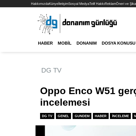
Hakkımızda
Künye
İletişim
Sosyal Medya
Telif Hakkı
Reklam
Öneri ve Şika
HABER
MOBIL
DONANIM
DOSYA KONUSU
DG TV
Oppo Enco W51 gerç
incelemesi
DG TV
GENEL
GUNDEM
HABER
İNCELEME