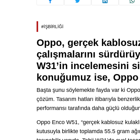
#İŞBİRLİĞİ
Oppo, gerçek kablosuz
çalışmalarını sürdürüy
W31’in incelemesini 
konuğumuz ise, Oppo
Başta şunu söylemekte fayda var ki Oppo
çözüm. Tasarım hatları itibarıyla benzerlikl
performansı tarafında daha güçlü olduğunu
Oppo Enco W51, “gerçek kablosuz kulaklık”
kutusuyla birlikte toplamda 55.5 gram ağır