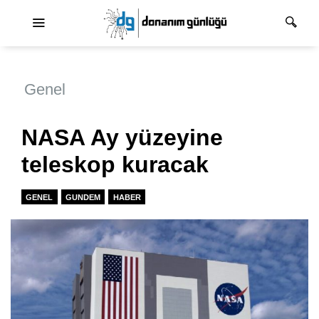
Ana dolaşım
Genel
NASA Ay yüzeyine
teleskop kuracak
GENEL
GUNDEM
HABER