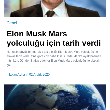
Genel
Elon Musk Mars
yolculuğu için tarih verdi
Herkesin büyük bir merakla takip ettiği Elon Musk, Mars yolculuğu ile
alakalı tarih verdi. Ona göre çok daha kısa sürede Mars’a ayak basmak
mümkün. Gündemi takip edenler Elon Musk Mars yolculuğu ile alakalı
çok...
Hakan Ayhan
| 02 Aralık 2020