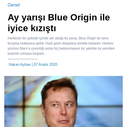
Genel
Ay yarışı Blue Origin ile
iyice kızıştı
Herkesin bir şekilde içinde yer aldığı Ay yarışı, Blue Origin ile iyice
kızışma noktasına geldi. Hadi gelin detaylara birlikte bakalım. Herkes
yüzünü Mars’a çevirdiği anda hiç beklenmeyen bir şekilde Ay yeniden
popüler olmaya başladı...
Hakan Ayhan
| 07 Aralık 2020