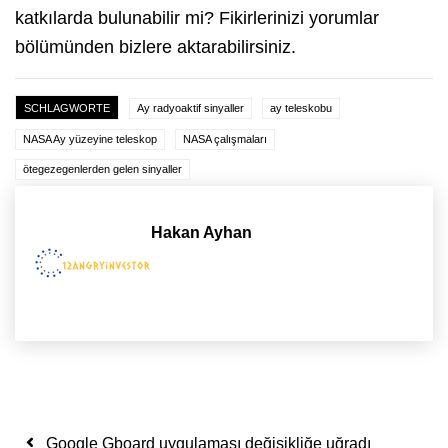
katkılarda bulunabilir mi? Fikirlerinizi yorumlar
bölümünden bizlere aktarabilirsiniz.
SCHLAGWORTE
Ay radyoaktif sinyaller
ay teleskobu
NASA Ay yüzeyine teleskop
NASA çalışmaları
ötegezegenlerden gelen sinyaller
Hakan Ayhan
Yazı dolaşımı
Google Gboard uygulaması değişikliğe uğradı