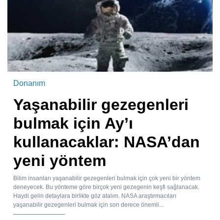
Donanım
Yaşanabilir gezegenleri
bulmak için Ay’ı
kullanacaklar: NASA’dan
yeni yöntem
Bilim insanları yaşanabilir gezegenleri bulmak için çok yeni bir yöntem
deneyecek. Bu yönteme göre birçok yeni gezegenin keşfi sağlanacak.
Haydi gelin detaylara birlikte göz atalım. NASA araştırmacıları
yaşanabilir gezegenleri bulmak için son derece önemli...