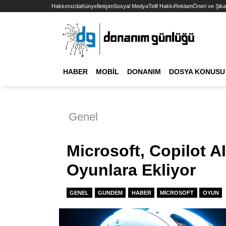
Hakkımızda
Künye
İletişim
Sosyal Medya
Telif Hakkı
Reklam
Öneri ve Şika
HABER
MOBIL
DONANIM
DOSYA KONUSU
Genel
Microsoft, Copilot AI
Oyunlara Ekliyor
GENEL
GUNDEM
HABER
MICROSOFT
OYUN