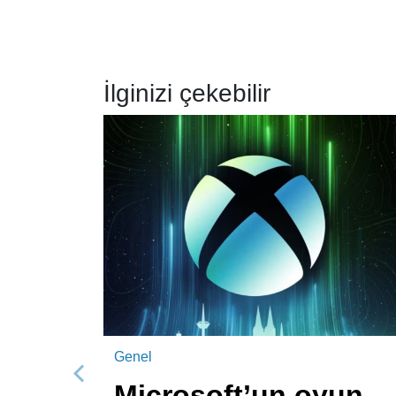
İlginizi çekebilir
Genel
Önceki
Microsoft’un oyun