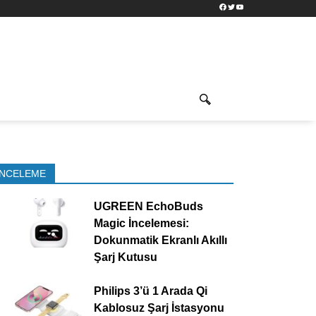
Facebook
Twitter
YouTube
İNCELEME
UGREEN EchoBuds
Magic İncelemesi:
Dokunmatik Ekranlı Akıllı
Şarj Kutusu
Philips 3’ü 1 Arada Qi
Kablosuz Şarj İstasyonu