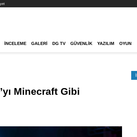
yet
Ana dolaşım
İNCELEME
GALERI
DG TV
GÜVENLIK
YAZILIM
OYUN
Etkinlik Ara
’yı Minecraft Gibi