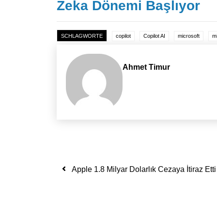
Zeka Dönemi Başlıyor
SCHLAGWORTE
copilot
Copilot AI
microsoft
mi
Ahmet Timur
Yazı dolaşımı
Apple 1.8 Milyar Dolarlık Cezaya İtiraz Etti