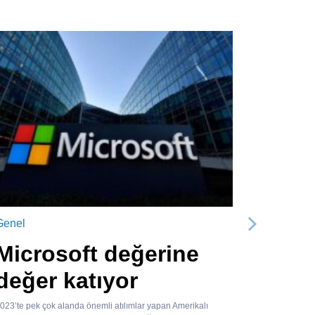
Genel
Sonraki
Microsoft değerine
değer katıyor
023’te pek çok alanda önemli atılımlar yapan Amerikalı