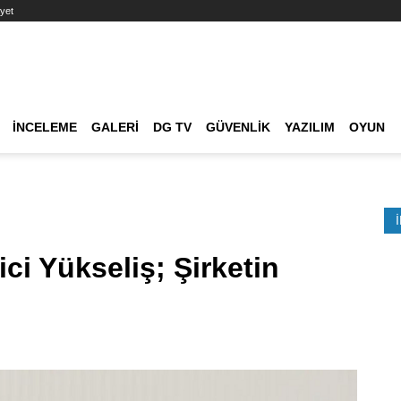
yet
Ana dolaşım
İNCELEME
GALERI
DG TV
GÜVENLIK
YAZILIM
OYUN
Etkinlik Ara
ci Yükseliş; Şirketin