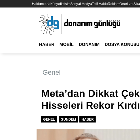
Hakkımızda
Künye
İletişim
Sosyal Medya
Telif Hakkı
Reklam
Öneri ve Şika
HABER
MOBIL
DONANIM
DOSYA KONUSU
Genel
Meta’dan Dikkat Çeki
Hisseleri Rekor Kırdı
GENEL
GUNDEM
HABER