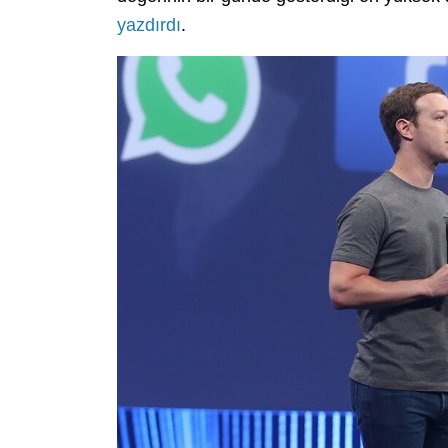
yazdırdı
.