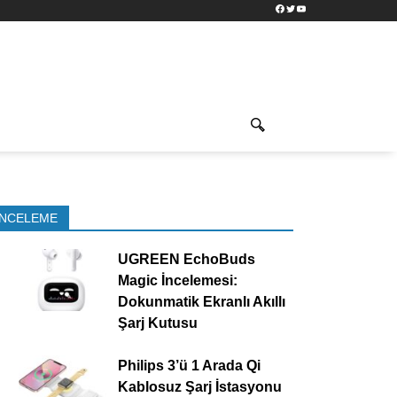
Facebook
Twitter
YouTube
İNCELEME
UGREEN EchoBuds
Magic İncelemesi:
Dokunmatik Ekranlı Akıllı
Şarj Kutusu
Philips 3’ü 1 Arada Qi
Kablosuz Şarj İstasyonu