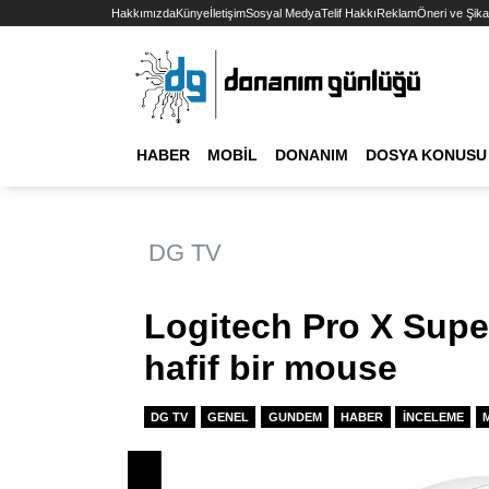
Hakkımızda
Künye
İletişim
Sosyal Medya
Telif Hakkı
Reklam
Öneri ve Şika
HABER
MOBIL
DONANIM
DOSYA KONUSU
DG TV
Logitech Pro X Super
hafif bir mouse
DG TV
GENEL
GUNDEM
HABER
İNCELEME