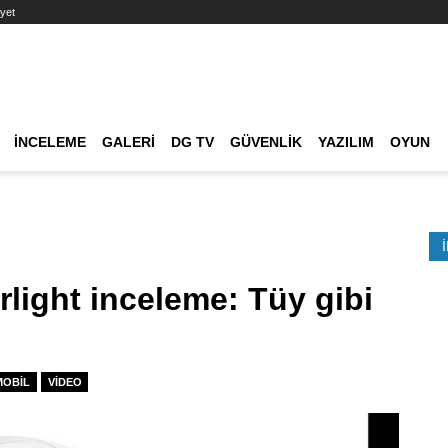
yet
Ana dolaşım
İNCELEME
GALERI
DG TV
GÜVENLIK
YAZILIM
OYUN
Etkinlik Ara
light inceleme: Tüy gibi
MOBIL
VIDEO