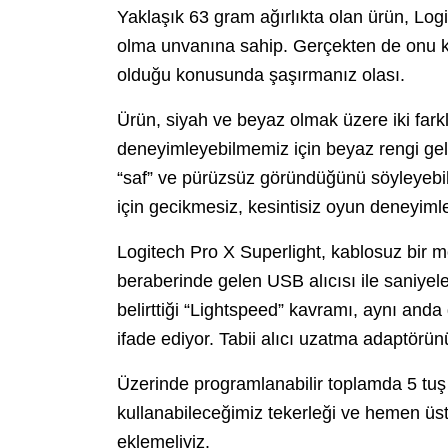
Yaklaşık 63 gram ağırlıkta olan ürün, Log
olma unvanına sahip. Gerçekten de onu k
olduğu konusunda şaşırmanız olası.
Ürün, siyah ve beyaz olmak üzere iki fark
deneyimleyebilmemiz için beyaz rengi geld
“saf” ve pürüzsüz göründüğünü söyleyebili
için gecikmesiz, kesintisiz oyun deneyimle
Logitech Pro X Superlight, kablosuz bir mo
beraberinde gelen USB alıcısı ile saniyele
belirttiği “Lightspeed” kavramı, aynı an
ifade ediyor. Tabii alıcı uzatma adaptörün
Üzerinde programlanabilir toplamda 5 tuş y
kullanabileceğimiz tekerleği ve hemen üst 
eklemeliyiz.