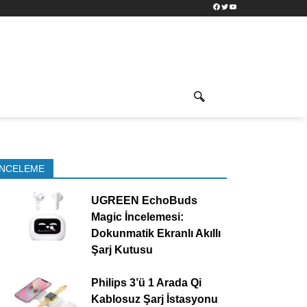
Facebook
Twitter
YouTube
İNCELEME
UGREEN EchoBuds
Magic İncelemesi:
Dokunmatik Ekranlı Akıllı
Şarj Kutusu
Philips 3’ü 1 Arada Qi
Kablosuz Şarj İstasyonu