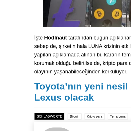
İşte
Hodlnaut
tarafından bugün açıklanan
sebep de, şirketin hala LUNA krizinin etki
yapılan açıklamada alınan bu kararın temel
korumak olduğu belirtilse de, kripto para
olayının yaşanabileceğinden korkuluyor.
Toyota’nın yeni nesil 
Lexus olacak
SCHLAGWORTE
Bitcoin
Kripto para
Terra Luna