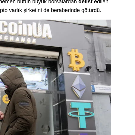
 hemen bütün büyük borsalardan
delist
edilen
to varlık şirketini de beraberinde götürdü.