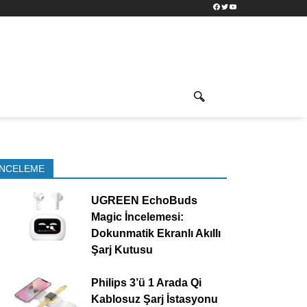
Facebook
Twitter
YouTube
İNCELEME
UGREEN EchoBuds
Magic İncelemesi:
Dokunmatik Ekranlı Akıllı
Şarj Kutusu
Philips 3’ü 1 Arada Qi
Kablosuz Şarj İstasyonu