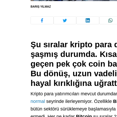
BARIŞ YILMAZ
Şu sıralar kripto para
şaşmış durumda. Kısa 
geçen pek çok coin ba
Bu dönüş, uzun vadeli
hayal kırıklığına uğratt
Kripto para yatırımcıları mevcut durumdan 
normal
seyrinde ilerleyemiyor. Özellikle
B
bütün sektörü sürüklemeye başlamasıyla bi
ermedi. Her ne kadar
Bitcoin
şu sıralar 