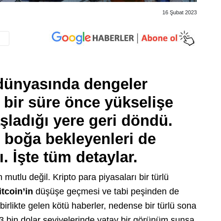
16 Şubat 2023
 dünyasında dengeler
bir süre önce yükselişe
şladığı yere geri döndü.
 boğa bekleyenleri de
ı. İşte tüm detaylar.
mutlu değil. Kripto para piyasaları bir türlü
itcoin’in
düşüşe geçmesi ve tabi peşinden de
rlikte gelen kötü haberler, nedense bir türlü sona
23 bin dolar seviyelerinde yatay bir görünüm sunsa