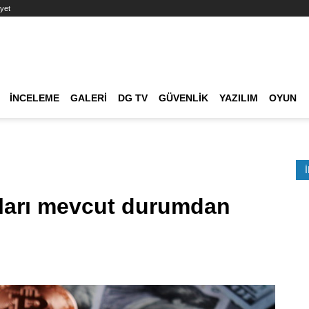
yet
Ana dolaşım
İNCELEME
GALERI
DG TV
GÜVENLIK
YAZILIM
OYUN
Etkinlik Ara
cıları mevcut durumdan