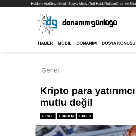
Hakkımızda
Künye
İletişim
Sosyal Medya
Telif Hakkı
Reklam
Öneri ve Şika
HABER
MOBIL
DONANIM
DOSYA KONUSU
Genel
Kripto para yatırım
mutlu değil
GENEL
GUNDEM
HABER