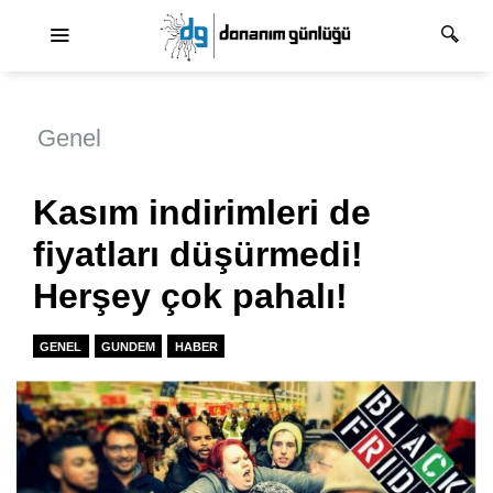
Ana dolaşım
Genel
Kasım indirimleri de
fiyatları düşürmedi!
Herşey çok pahalı!
GENEL
GUNDEM
HABER