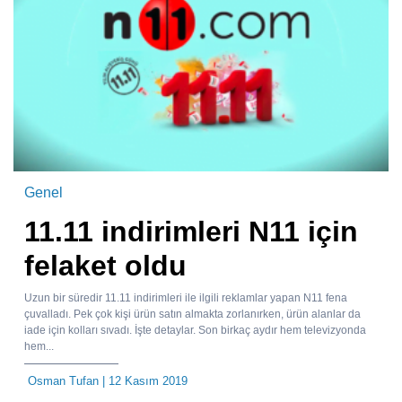
Genel
11.11 indirimleri N11 için
felaket oldu
Uzun bir süredir 11.11 indirimleri ile ilgili reklamlar yapan N11 fena
çuvalladı. Pek çok kişi ürün satın almakta zorlanırken, ürün alanlar da
iade için kolları sıvadı. İşte detaylar. Son birkaç aydır hem televizyonda
hem...
Osman Tufan
| 12 Kasım 2019