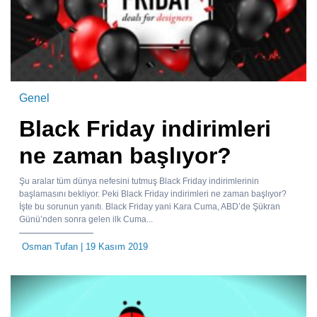
Genel
Black Friday indirimleri
ne zaman başlıyor?
Şu aralar tüm dünya nefesini tutmuş Black Friday indirimlerinin
başlamasını bekliyor. Peki Black Friday indirimleri ne zaman başlıyor?
İşte bu sorunun yanıtı. Black Friday yani Kara Cuma, ABD’de Şükran
Günü’nden sonra gelen ilk Cuma...
Osman Tufan
| 19 Kasım 2019