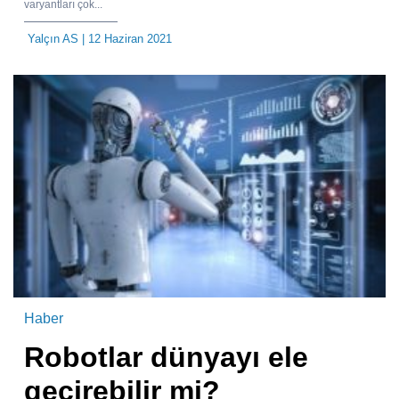
varyantları çok...
Yalçın AS
| 12 Haziran 2021
Haber
Robotlar dünyayı ele
geçirebilir mi?