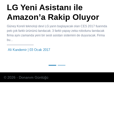
LG Yeni Asistanı ile
Amazon’a Rakip Oluyor
Güney Koreli teknoloji devi LG yarın başlayacak olan CES 2017 fuarında
pek çok farklı ürününü tanıtacak. 3 farklı yapay zeka robotunu tanıtacak
firma aynı zamanda yeni bir sesli asistan sistemini de duyuracak. Firma
bu...
Ali Kandemir
| 03 Ocak 2017
© 2026 - Donanım Günlüğü