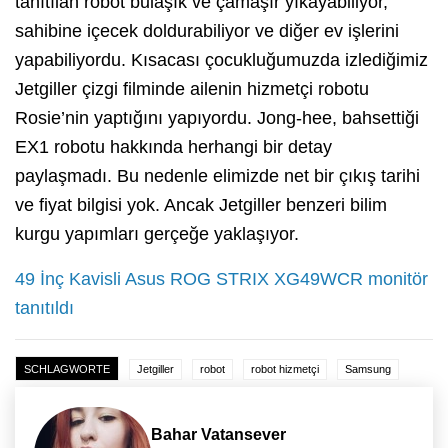
tanıtılan robot bulaşık ve çamaşır yıkayabiliyor,
sahibine içecek doldurabiliyor ve diğer ev işlerini
yapabiliyordu. Kısacası çocukluğumuzda izlediğimiz
Jetgiller çizgi filminde ailenin hizmetçi robotu
Rosie’nin yaptığını yapıyordu. Jong-hee, bahsettiği
EX1 robotu hakkında herhangi bir detay
paylaşmadı. Bu nedenle elimizde net bir çıkış tarihi
ve fiyat bilgisi yok. Ancak Jetgiller benzeri bilim
kurgu yapımları gerçeğe yaklaşıyor.
49 İnç Kavisli Asus ROG STRIX XG49WCR monitör
tanıtıldı
SCHLAGWORTE
Jetgiller
robot
robot hizmetçi
Samsung
Bahar Vatansever