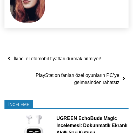
Yazı dolaşımı
İkinci el otomobil fiyatları durmak bilmiyor!
PlayStation fanları özel oyunların PC’ye
gelmesinden rahatsız
İNCELEME
UGREEN EchoBuds Magic
İncelemesi: Dokunmatik Ekranlı
Akıllı Şarj Kutusu