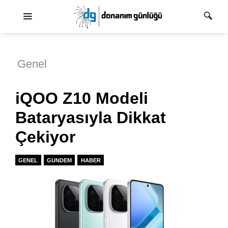
Ana dolaşım
Genel
iQOO Z10 Modeli
Bataryasıyla Dikkat
Çekiyor
GENEL
GUNDEM
HABER