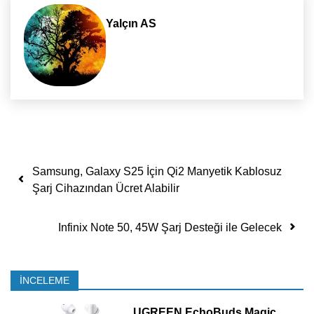
Yalçın AS
Yazı dolaşımı
Samsung, Galaxy S25 İçin Qi2 Manyetik Kablosuz
Şarj Cihazından Ücret Alabilir
Infinix Note 50, 45W Şarj Desteği ile Gelecek
İNCELEME
UGREEN EchoBuds Magic