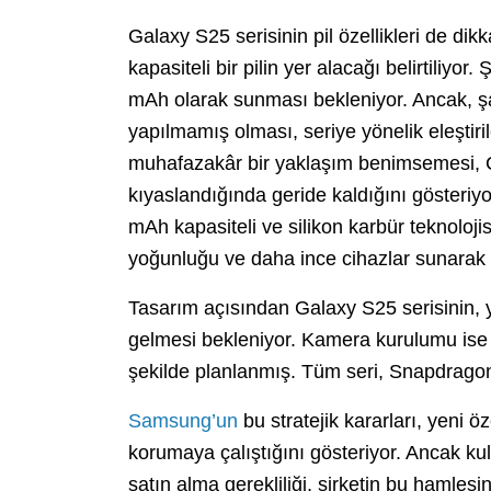
Galaxy S25 serisinin pil özellikleri de d
kapasiteli bir pilin yer alacağı belirtiliyor
mAh olarak sunması bekleniyor. Ancak, şar
yapılmamış olması, seriye yönelik eleşti
muhafazakâr bir yaklaşım benimsemesi, Çinl
kıyaslandığında geride kaldığını gösteri
mAh kapasiteli ve silikon karbür teknolojisi
yoğunluğu ve daha ince cihazlar sunarak f
Tasarım açısından Galaxy S25 serisinin, y
gelmesi bekleniyor. Kamera kurulumu ise
şekilde planlanmış. Tüm seri, Snapdragon
Samsung’un
bu stratejik kararları, yeni ö
korumaya çalıştığını gösteriyor. Ancak kul
satın alma gerekliliği, şirketin bu hamlesi