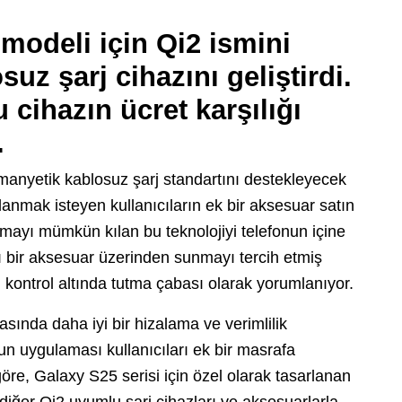
odeli için Qi2 ismini
uz şarj cihazını geliştirdi.
 cihazın ücret karşılığı
.
anyetik kablosuz şarj standartını destekleyecek
lanmak isteyen kullanıcıların ek bir aksesuar satın
amayı mümkün kılan bu teknolojiyi telefonun içine
lı bir aksesuar üzerinden sunmayı tercih etmiş
 kontrol altında tutma çabası olarak yorumlanıyor.
asında daha iyi bir hizalama ve verimlilik
n uygulaması kullanıcıları ek bir masrafa
 göre, Galaxy S25 serisi için özel olarak tasarlanan
 diğer Qi2 uyumlu şarj cihazları ve aksesuarlarla