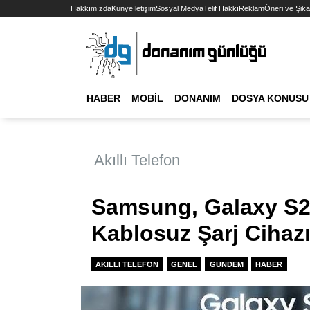
Hakkımızda
Künye
İletişim
Sosyal Medya
Telif Hakkı
Reklam
Öneri ve Şika
HABER
MOBIL
DONANIM
DOSYA KONUSU
Akıllı Telefon
Samsung, Galaxy S25
Kablosuz Şarj Cihazı
AKILLI TELEFON
GENEL
GUNDEM
HABER