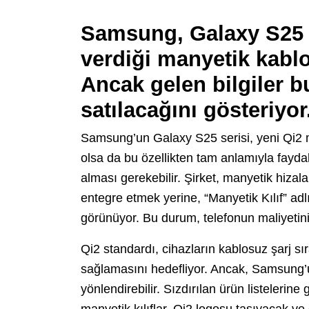
Samsung, Galaxy S25 m
verdiği manyetik kablos
Ancak gelen bilgiler bu
satılacağını gösteriyor
Samsung’un Galaxy S25 serisi, yeni Qi2 m
olsa da bu özellikten tam anlamıyla fayda
alması gerekebilir. Şirket, manyetik hizal
entegre etmek yerine, “Manyetik Kılıf” ad
görünüyor. Bu durum, telefonun maliyetini
Qi2 standardı, cihazların kablosuz şarj sır
sağlamasını hedefliyor. Ancak, Samsung’u
yönlendirebilir. Sızdırılan ürün listelerine
manyetik kılıflar, Qi2 logosu taşıyacak ve