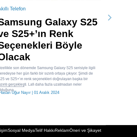
kıllı Telefon
Samsung Galaxy S25
Sonraki
ve S25+’ın Renk
Seçenekleri Böyle
Olacak
zellikle son dönemde Samsung Galaxy S25 serisiyle ilgili
eredeyse her gün farklı bir sızıntı ortaya çıkıyor. Şimdi de
25 ve S25+’ın renk seçenekleri doğrulayan başka bir
ızıntı gerçekleşti. Lafı daha fazla uzatmadan neler
lduğuna...
Hasan Uğur Nayır
| 01 Aralık 2024
tişim
Sosyal Medya
Telif Hakkı
Reklam
Öneri ve Şikayet