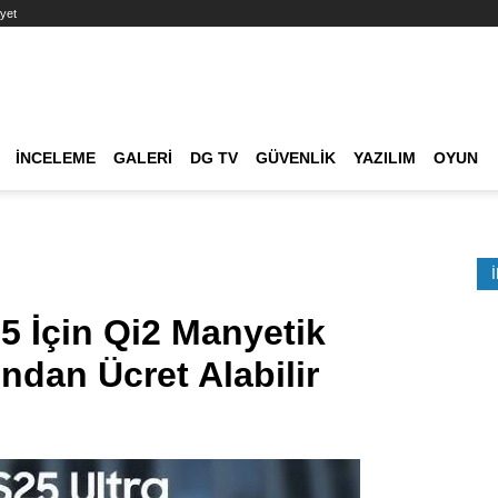
yet
Ana dolaşım
İNCELEME
GALERI
DG TV
GÜVENLIK
YAZILIM
OYUN
Etkinlik Ara
 İçin Qi2 Manyetik
ndan Ücret Alabilir