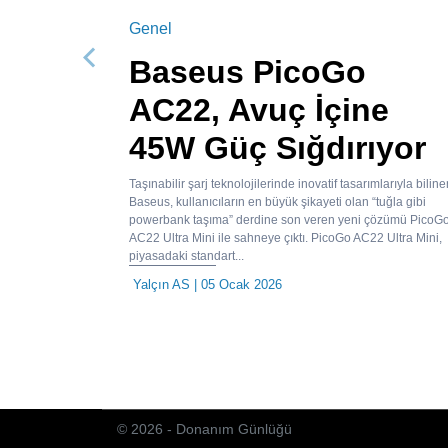
Genel
Baseus PicoGo
Önceki
AC22, Avuç İçine
45W Güç Sığdırıyor
Taşınabilir şarj teknolojilerinde inovatif tasarımlarıyla bilin
Baseus, kullanıcıların en büyük şikayeti olan “tuğla gibi
powerbank taşıma” derdine son veren yeni çözümü PicoG
AC22 Ultra Mini ile sahneye çıktı. PicoGo AC22 Ultra Mini,
piyasadaki standart...
Yalçın AS
| 05 Ocak 2026
© 2026 - Donanım Günlüğü