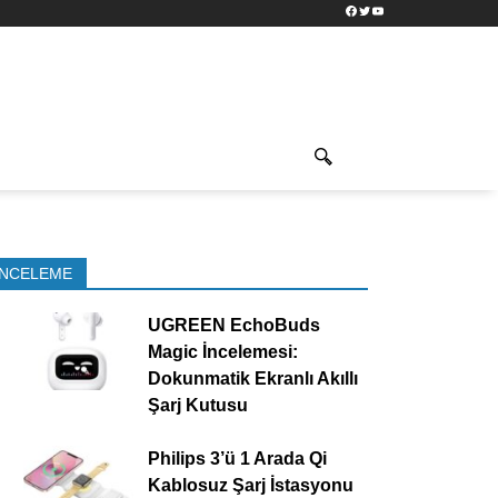
Facebook
Twitter
YouTube
İNCELEME
UGREEN EchoBuds
Magic İncelemesi:
Dokunmatik Ekranlı Akıllı
Şarj Kutusu
Philips 3’ü 1 Arada Qi
Kablosuz Şarj İstasyonu