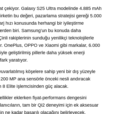
ikkat çekiyor. Galaxy S25 Ultra modelinde 4.885 mAh
. Şirketin bu değeri, pazarlama stratejisi gereği 5.000
j hızı konusunda herhangi bir iyileştirme
rilerden biri. Samsung’un bu konuda daha
i rakiplerinin sunduğu yenilikçi teknolojilerle
yor. OnePlus, OPPO ve Xiaomi gibi markalar, 6.000
yle geliştirilmiş pillerle daha yüksek enerji
ark yaratıyor.
uvarlatılmış köşelere sahip yeni bir dış yüzeyle
 200 MP ana sensörle önceki nesli andıracak
 8 Elite işlemcisinden güç alacak.
zellikler eklerken fiyat-performans dengesini
lanıcıların, tam bir Qi2 deneyimi için ek aksesuar
nin ne kadar başarılı olacağını belirleyecek.