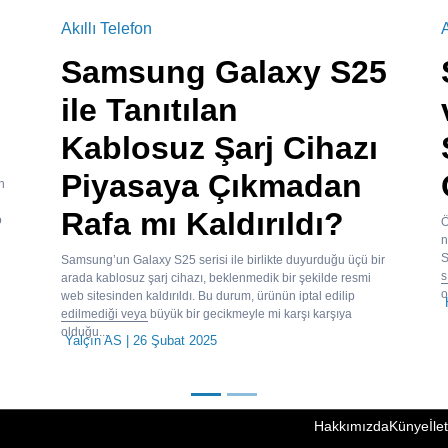
Akıllı Telefon
A
Samsung Galaxy S25
ile Tanıtılan
Kablosuz Şarj Cihazı
Piyasaya Çıkmadan
en
Rafa mı Kaldırıldı?
o
Ö
n
S
Samsung’un Galaxy S25 serisi ile birlikte duyurduğu üçü bir
s
arada kablosuz şarj cihazı, beklenmedik bir şekilde resmi
o
web sitesinden kaldırıldı. Bu durum, ürünün iptal edilip
edilmediği veya büyük bir gecikmeyle mi karşı karşıya
olduğu...
Yalçın AS
| 26 Şubat 2025
Hakkımızda
Künye
İle