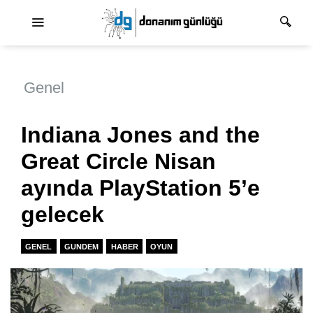
Ana dolaşım
Genel
Indiana Jones and the
Great Circle Nisan
ayında PlayStation 5’e
gelecek
GENEL
GUNDEM
HABER
OYUN