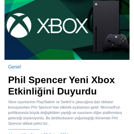
Genel
Phil Spencer Yeni Xbox
Etkinliğini Duyurdu
Xbox oyunlarının PlayStation ve Switch’e çıkacağına dair iddialar
konuşulurken Phil Spencer’dan etkinlik açıklaması geldi. Microsoft’un
politikasında büyük değişiklikler yaptığı ve oyunların diğer platformlara
geleceği söyleniyordu. Bu dedikoduların yoğunlaştığı dönemde Phil
Spencer dikkat çekici bir...