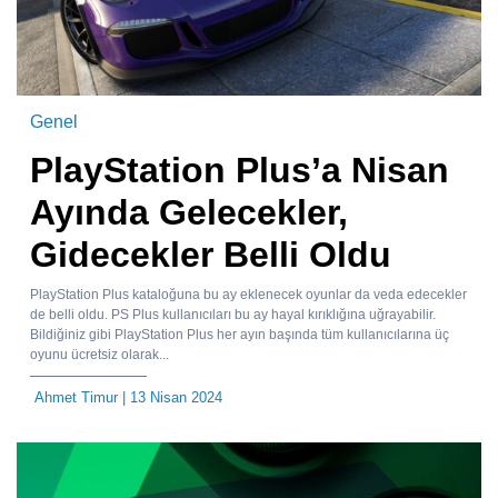
Genel
PlayStation Plus’a Nisan
Ayında Gelecekler,
Gidecekler Belli Oldu
PlayStation Plus kataloğuna bu ay eklenecek oyunlar da veda edecekler
de belli oldu. PS Plus kullanıcıları bu ay hayal kırıklığına uğrayabilir.
Bildiğiniz gibi PlayStation Plus her ayın başında tüm kullanıcılarına üç
oyunu ücretsiz olarak...
Ahmet Timur
| 13 Nisan 2024