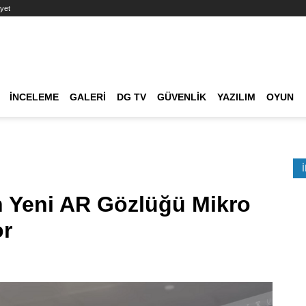
yet
Ana dolaşım
İNCELEME
GALERI
DG TV
GÜVENLIK
YAZILIM
OYUN
Etkinlik Ara
n Yeni AR Gözlüğü Mikro
or