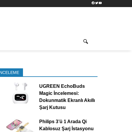
Facebook
Twitter
YouTube
İNCELEME
UGREEN EchoBuds
Magic İncelemesi:
Dokunmatik Ekranlı Akıllı
Şarj Kutusu
Philips 3’ü 1 Arada Qi
Kablosuz Şarj İstasyonu