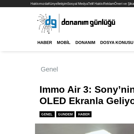
Hakkımızda
Künye
İletişim
Sosyal Medya
Telif Hakkı
Reklam
Öneri ve Şika
HABER
MOBIL
DONANIM
DOSYA KONUSU
Genel
Immo Air 3: Sony’ni
OLED Ekranla Geliy
GENEL
GUNDEM
HABER