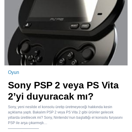
Oyun
Sony PSP 2 veya PS Vita
2’yi duyuracak mı?
Sony, yeni nesilde el konsolu üretip üretmeyeceği hakkında kesin
açıklama yaptı. Bakalım PSP 2 veya PS Vita 2 gibi ürünler gelecek
yıllarda üretilecek mi? Sony, Nintendo’nun başlattığı el konsolu furyasını
PSP ile arşa çıkarmıştı....