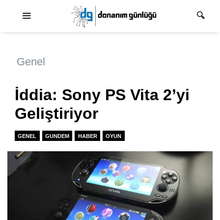
Ana dolaşım
Genel
İddia: Sony PS Vita 2’yi
Geliştiriyor
GENEL
GUNDEM
HABER
OYUN