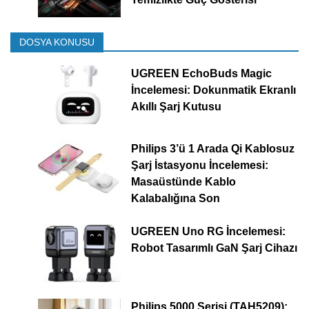
DOSYA KONUSU
UGREEN EchoBuds Magic
İncelemesi: Dokunmatik Ekranlı
Akıllı Şarj Kutusu
Philips 3’ü 1 Arada Qi Kablosuz
Şarj İstasyonu İncelemesi:
Masaüstünde Kablo
Kalabalığına Son
UGREEN Uno RG İncelemesi:
Robot Tasarımlı GaN Şarj Cihazı
Philips 5000 Serisi (TAH5209):