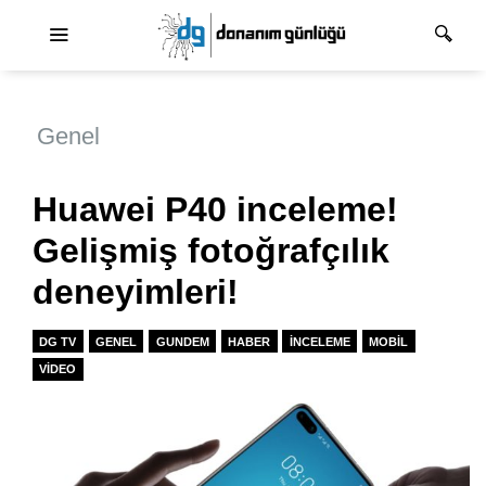
Ana dolaşım
Genel
Huawei P40 inceleme!
Gelişmiş fotoğrafçılık
deneyimleri!
DG TV
GENEL
GUNDEM
HABER
İNCELEME
MOBIL
VIDEO