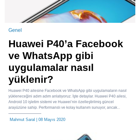
Genel
Huawei P40’a Facebook
ve WhatsApp gibi
uygulamalar nasıl
yüklenir?
Huawei P40 ailesine Facebook ve WhatsApp gibi uygulamaların nasıl
yükleneceğini adım adım anlatıyoruz. İşte detaylar. Huawei P40 ailesi,
Android 10 işletim sistemi ve Huawei’nin özelleştirilmiş güncel
arayüzüne sahip. Performanslı ve kolay kullanım sunuyor, ancak...
Mahmut Saral
| 08 Mayıs 2020