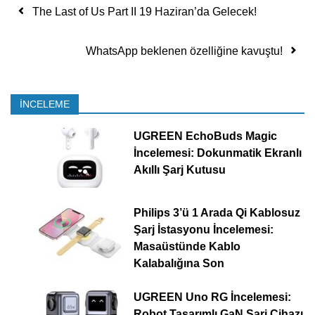
Yazı dolaşımı
The Last of Us Part II 19 Haziran’da Gelecek!
WhatsApp beklenen özelliğine kavuştu!
İNCELEME
UGREEN EchoBuds Magic
İncelemesi: Dokunmatik Ekranlı
Akıllı Şarj Kutusu
Philips 3’ü 1 Arada Qi Kablosuz
Şarj İstasyonu İncelemesi:
Masaüstünde Kablo
Kalabalığına Son
UGREEN Uno RG İncelemesi:
Robot Tasarımlı GaN Şarj Cihazı