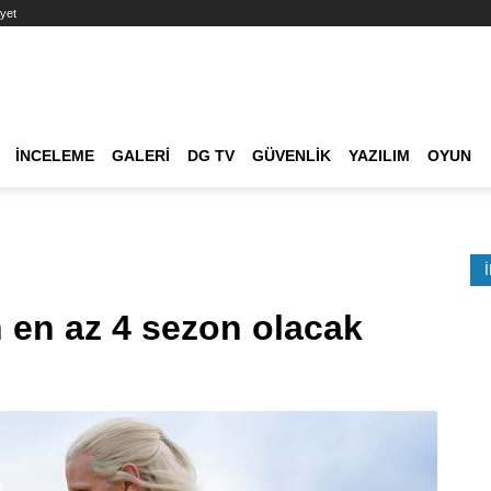
yet
Ana dolaşım
İNCELEME
GALERI
DG TV
GÜVENLIK
YAZILIM
OYUN
Etkinlik Ara
 en az 4 sezon olacak