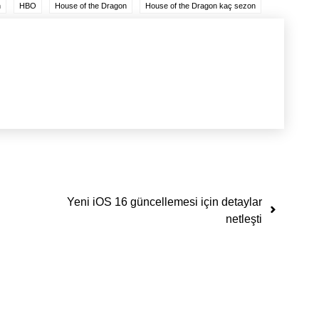
n
HBO
House of the Dragon
House of the Dragon kaç sezon
Yeni iOS 16 güncellemesi için detaylar
netleşti