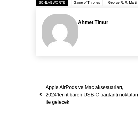
SCHLAGWORTE
Game of Thrones
George R. R. Marti
Ahmet Timur
Yazı dolaşımı
Apple AirPods ve Mac aksesuarları,
2024’ten itibaren USB-C bağlantı noktaları
ile gelecek