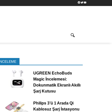
Facebook
Twitter
YouTube
İNCELEME
UGREEN EchoBuds
Magic İncelemesi:
Dokunmatik Ekranlı Akıllı
Şarj Kutusu
Philips 3’ü 1 Arada Qi
Kablosuz Şarj İstasyonu