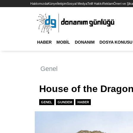
Hakkımızda
Künye
İletişim
Sosyal Medya
Telif Hakkı
Reklam
Öneri ve Şika
HABER
MOBIL
DONANIM
DOSYA KONUSU
Genel
House of the Dragon
GENEL
GUNDEM
HABER