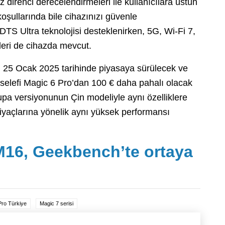
direnci derecelendirmeleri ile kullanıcılara üstün
oşullarında bile cihazınızı güvenle
n DTS Ultra teknolojisi desteklenirken, 5G, Wi-Fi 7,
kleri de cihazda mevcut.
 25 Ocak 2025 tarihinde piyasaya sürülecek ve
, selefi Magic 6 Pro’dan 100 € daha pahalı olacak
upa versiyonunun Çin modeliyle aynı özelliklere
htiyaçlarına yönelik aynı yüksek performansı
M16, Geekbench’te ortaya
Pro Türkiye
Magic 7 serisi