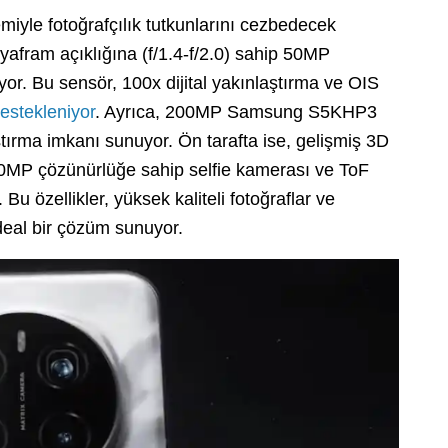
iyle fotoğrafçılık tutkunlarını cezbedecek
iyafram açıklığına (f/1.4-f/2.0) sahip 50MP
. Bu sensör, 100x dijital yakınlaştırma ve OIS
estekleniyor
. Ayrıca, 200MP Samsung S5KHP3
aştırma imkanı sunuyor. Ön tarafta ise, gelişmiş 3D
n 50MP çözünürlüğe sahip selfie kamerası ve ToF
 Bu özellikler, yüksek kaliteli fotoğraflar ve
ideal bir çözüm sunuyor.