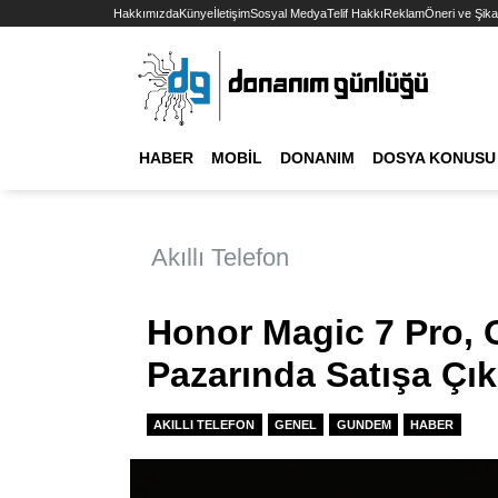
Hakkımızda
Künye
İletişim
Sosyal Medya
Telif Hakkı
Reklam
Öneri ve Şika
HABER
MOBIL
DONANIM
DOSYA KONUSU
Akıllı Telefon
Honor Magic 7 Pro, 
Pazarında Satışa Çı
AKILLI TELEFON
GENEL
GUNDEM
HABER