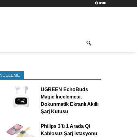
Facebook
Twitter
YouTube
İNCELEME
UGREEN EchoBuds
Magic İncelemesi:
Dokunmatik Ekranlı Akıllı
Şarj Kutusu
Philips 3’ü 1 Arada Qi
Kablosuz Şarj İstasyonu