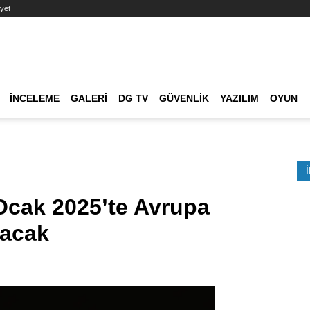
yet
Ana dolaşım
İNCELEME
GALERI
DG TV
GÜVENLIK
YAZILIM
OYUN
Etkinlik Ara
Ocak 2025’te Avrupa
kacak